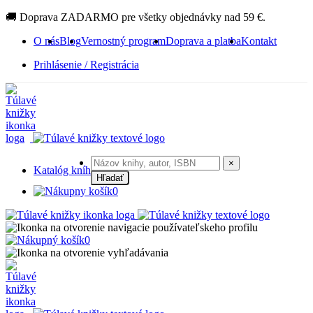
🚚 Doprava ZADARMO pre všetky objednávky nad 59 €.
O nás
Blog
Vernostný program
Doprava a platba
Kontakt
Prihlásenie / Registrácia
×
Katalóg kníh
Hľadať
0
0