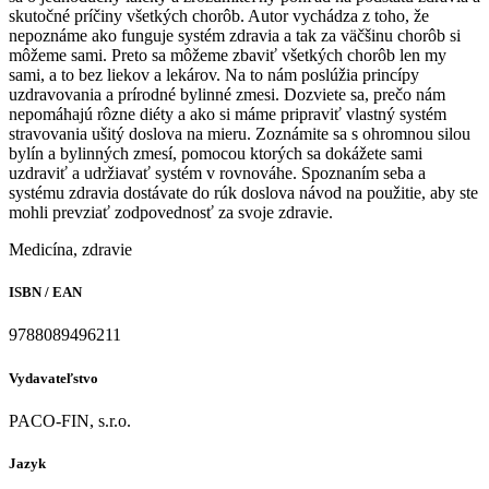
skutočné príčiny všetkých chorôb. Autor vychádza z toho, že
nepoznáme ako funguje systém zdravia a tak za väčšinu chorôb si
môžeme sami. Preto sa môžeme zbaviť všetkých chorôb len my
sami, a to bez liekov a lekárov. Na to nám poslúžia princípy
uzdravovania a prírodné bylinné zmesi. Dozviete sa, prečo nám
nepomáhajú rôzne diéty a ako si máme pripraviť vlastný systém
stravovania ušitý doslova na mieru. Zoznámite sa s ohromnou silou
bylín a bylinných zmesí, pomocou ktorých sa dokážete sami
uzdraviť a udržiavať systém v rovnováhe. Spoznaním seba a
systému zdravia dostávate do rúk doslova návod na použitie, aby ste
mohli prevziať zodpovednosť za svoje zdravie.
Medicína, zdravie
ISBN / EAN
9788089496211
Vydavateľstvo
PACO-FIN, s.r.o.
Jazyk