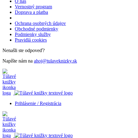
O nás
Vernostný program
Doprava a platba
Ochrana osobných údajov
Obchodné podmienky
Podmienky služby
Pravidlá cookies
Nenašli ste odpoveď?
Napíšte nám na
ahoj@tulaveknizky.sk
Prihlásenie / Registrácia