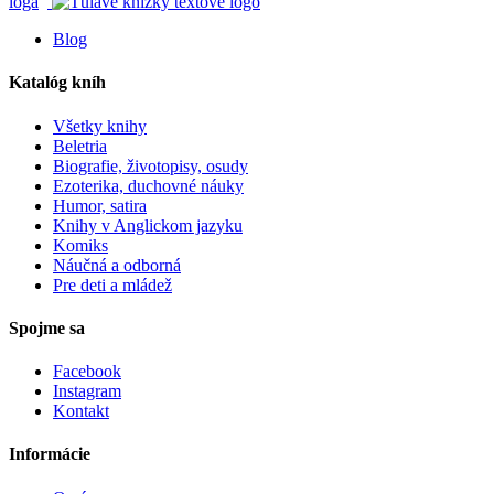
Blog
Katalóg kníh
Všetky knihy
Beletria
Biografie, životopisy, osudy
Ezoterika, duchovné náuky
Humor, satira
Knihy v Anglickom jazyku
Komiks
Náučná a odborná
Pre deti a mládež
Spojme sa
Facebook
Instagram
Kontakt
Informácie