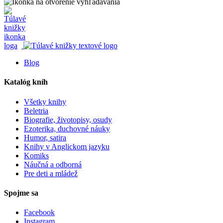
Blog
Katalóg kníh
Všetky knihy
Beletria
Biografie, životopisy, osudy
Ezoterika, duchovné náuky
Humor, satira
Knihy v Anglickom jazyku
Komiks
Náučná a odborná
Pre deti a mládež
Spojme sa
Facebook
Instagram