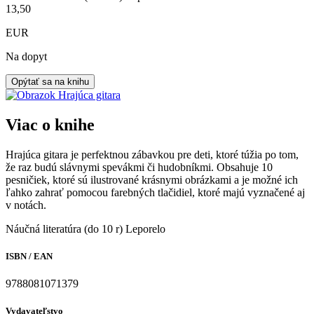
13,50
EUR
Na dopyt
Opýtať sa na knihu
Viac o knihe
Hrajúca gitara je perfektnou zábavkou pre deti, ktoré túžia po tom,
že raz budú slávnymi spevákmi či hudobníkmi. Obsahuje 10
pesničiek, ktoré sú ilustrované krásnymi obrázkami a je možné ich
ľahko zahrať pomocou farebných tlačidiel, ktoré majú vyznačené aj
v notách.
Náučná literatúra (do 10 r)
Leporelo
ISBN / EAN
9788081071379
Vydavateľstvo