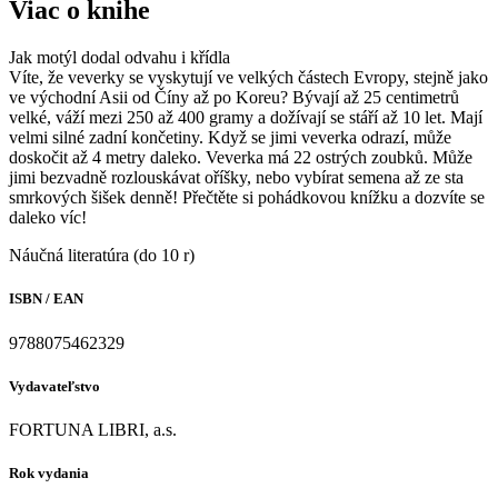
Viac o knihe
Jak motýl dodal odvahu i křídla
Víte, že veverky se vyskytují ve velkých částech Evropy, stejně jako
ve východní Asii od Číny až po Koreu? Bývají až 25 centimetrů
velké, váží mezi 250 až 400 gramy a dožívají se stáří až 10 let. Mají
velmi silné zadní končetiny. Když se jimi veverka odrazí, může
doskočit až 4 metry daleko. Veverka má 22 ostrých zoubků. Může
jimi bezvadně rozlouskávat oříšky, nebo vybírat semena až ze sta
smrkových šišek denně! Přečtěte si pohádkovou knížku a dozvíte se
daleko víc!
Náučná literatúra (do 10 r)
ISBN / EAN
9788075462329
Vydavateľstvo
FORTUNA LIBRI, a.s.
Rok vydania