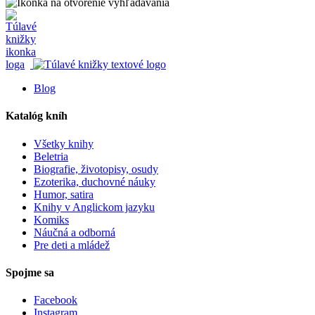
Blog
Katalóg kníh
Všetky knihy
Beletria
Biografie, životopisy, osudy
Ezoterika, duchovné náuky
Humor, satira
Knihy v Anglickom jazyku
Komiks
Náučná a odborná
Pre deti a mládež
Spojme sa
Facebook
Instagram