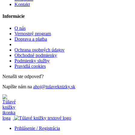
Kontakt
Informácie
O nás
Vernostný program
Doprava a platba
Ochrana osobných údajov
Obchodné podmienky
Podmienky služby
Pravidlá cookies
Nenašli ste odpoveď?
Napíšte nám na
ahoj@tulaveknizky.sk
Prihlásenie / Registrácia