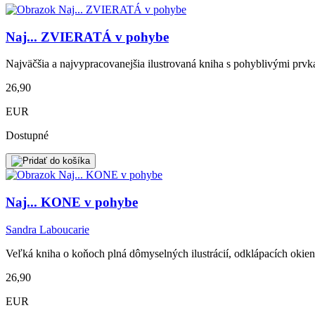
Naj... ZVIERATÁ v pohybe
Najväčšia a najvypracovanejšia ilustrovaná kniha s pohyblivými prvka
26,90
EUR
Dostupné
Naj... KONE v pohybe
Sandra Laboucarie
Veľká kniha o koňoch plná dômyselných ilustrácií, odklápacích okieno
26,90
EUR