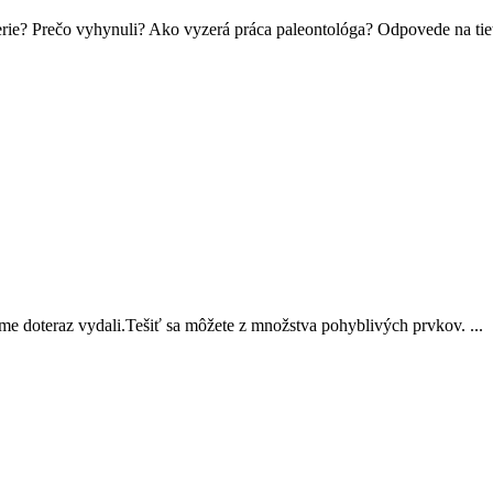
erie? Prečo vyhynuli? Ako vyzerá práca paleontológa? Odpovede na tieto
me doteraz vydali.Tešiť sa môžete z množstva pohyblivých prvkov. ...