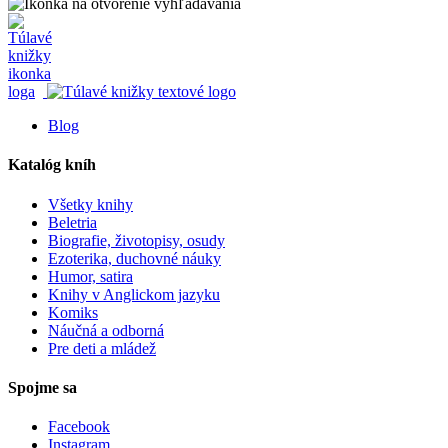
Blog
Katalóg kníh
Všetky knihy
Beletria
Biografie, životopisy, osudy
Ezoterika, duchovné náuky
Humor, satira
Knihy v Anglickom jazyku
Komiks
Náučná a odborná
Pre deti a mládež
Spojme sa
Facebook
Instagram