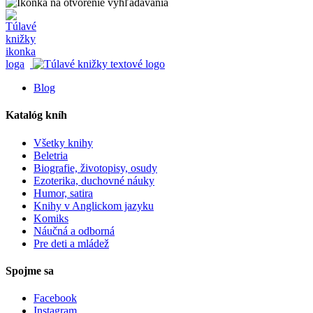
Blog
Katalóg kníh
Všetky knihy
Beletria
Biografie, životopisy, osudy
Ezoterika, duchovné náuky
Humor, satira
Knihy v Anglickom jazyku
Komiks
Náučná a odborná
Pre deti a mládež
Spojme sa
Facebook
Instagram