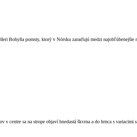
elleri Bohyňa pomsty, ktorý v Nórsku zaraďujú medzi najobľúbenejšie r
 v centre sa na strope objaví hnedastá škvrna a do hrnca s variacimi 