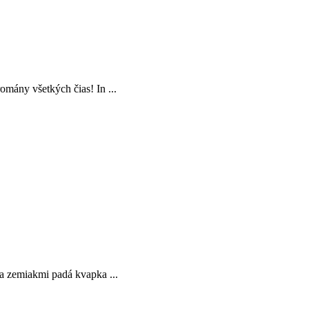
omány všetkých čias! In ...
sa zemiakmi padá kvapka ...