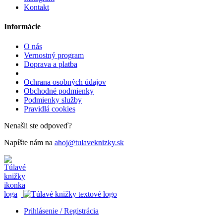
Kontakt
Informácie
O nás
Vernostný program
Doprava a platba
Ochrana osobných údajov
Obchodné podmienky
Podmienky služby
Pravidlá cookies
Nenašli ste odpoveď?
Napíšte nám na
ahoj@tulaveknizky.sk
Prihlásenie / Registrácia