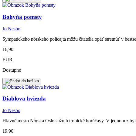
Bohyňa pomsty
Jo Nesbo
Sympatického nórskeho policajta môžu čitatelia opäť stretnúť v bests
16,90
EUR
Dostupné
Diablova hviezda
Jo Nesbo
Hlavné mesto Nórska Oslo sužujú tropické horúčavy. V jednom z bytov
19,90