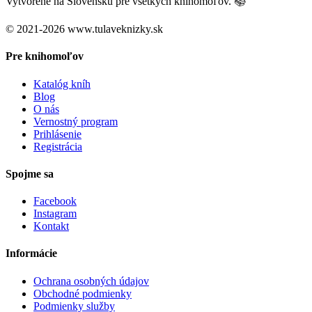
Vytvorené na Slovensku pre všetkých knihomoľov. 📚
© 2021-2026 www.tulaveknizky.sk
Pre knihomoľov
Katalóg kníh
Blog
O nás
Vernostný program
Prihlásenie
Registrácia
Spojme sa
Facebook
Instagram
Kontakt
Informácie
Ochrana osobných údajov
Obchodné podmienky
Podmienky služby