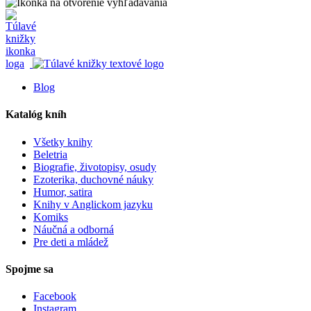
Blog
Katalóg kníh
Všetky knihy
Beletria
Biografie, životopisy, osudy
Ezoterika, duchovné náuky
Humor, satira
Knihy v Anglickom jazyku
Komiks
Náučná a odborná
Pre deti a mládež
Spojme sa
Facebook
Instagram