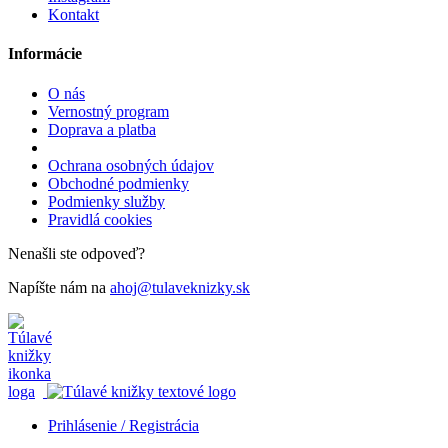
Kontakt
Informácie
O nás
Vernostný program
Doprava a platba
Ochrana osobných údajov
Obchodné podmienky
Podmienky služby
Pravidlá cookies
Nenašli ste odpoveď?
Napíšte nám na
ahoj@tulaveknizky.sk
Prihlásenie / Registrácia