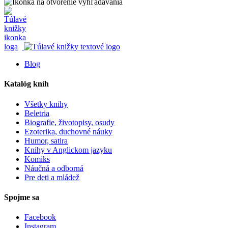
Blog
Katalóg kníh
Všetky knihy
Beletria
Biografie, životopisy, osudy
Ezoterika, duchovné náuky
Humor, satira
Knihy v Anglickom jazyku
Komiks
Náučná a odborná
Pre deti a mládež
Spojme sa
Facebook
Instagram