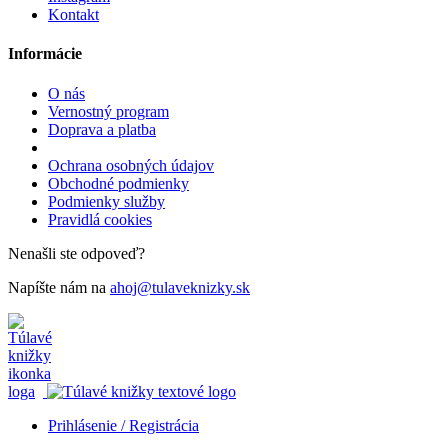
Kontakt
Informácie
O nás
Vernostný program
Doprava a platba
Ochrana osobných údajov
Obchodné podmienky
Podmienky služby
Pravidlá cookies
Nenašli ste odpoveď?
Napíšte nám na
ahoj@tulaveknizky.sk
Prihlásenie / Registrácia