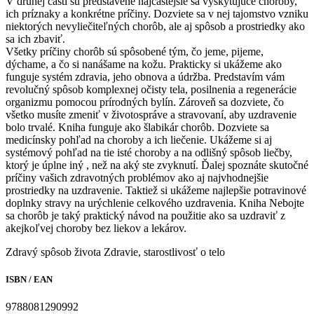
V druhej časti sú predstavené najčastejšie sa vyskytujúce choroby,
ich príznaky a konkrétne príčiny. Dozviete sa v nej tajomstvo vzniku
niektorých nevyliečiteľných chorôb, ale aj spôsob a prostriedky ako
sa ich zbaviť.
Všetky príčiny chorôb sú spôsobené tým, čo jeme, pijeme,
dýchame, a čo si nanášame na kožu. Prakticky si ukážeme ako
funguje systém zdravia, jeho obnova a údržba. Predstavím vám
revolučný spôsob komplexnej očisty tela, posilnenia a regenerácie
organizmu pomocou prírodných bylín. Zároveň sa dozviete, čo
všetko musíte zmeniť v životospráve a stravovaní, aby uzdravenie
bolo trvalé. Kniha funguje ako šlabikár chorôb. Dozviete sa
medicínsky pohľad na choroby a ich liečenie. Ukážeme si aj
systémový pohľad na tie isté choroby a na odlišný spôsob liečby,
ktorý je úplne iný , než na aký ste zvyknutí. Ďalej spoznáte skutočné
príčiny vašich zdravotných problémov ako aj najvhodnejšie
prostriedky na uzdravenie. Taktiež si ukážeme najlepšie potravinové
doplnky stravy na urýchlenie celkového uzdravenia. Kniha Nebojte
sa chorôb je taký praktický návod na použitie ako sa uzdraviť z
akejkoľvej choroby bez liekov a lekárov.
Zdravý spôsob života
Zdravie, starostlivosť o telo
ISBN / EAN
9788081290992