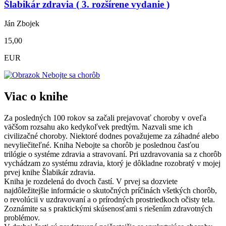
Šlabikár zdravia ( 3. rozšírene vydanie )
Ján Zbojek
15,00
EUR
Viac o knihe
Za posledných 100 rokov sa začali prejavovať choroby v oveľa
väčšom rozsahu ako kedykoľvek predtým. Nazvali sme ich
civilizačné choroby. Niektoré dodnes považujeme za záhadné alebo
nevyliečiteľné. Kniha Nebojte sa chorôb je poslednou časťou
trilógie o systéme zdravia a stravovaní. Pri uzdravovania sa z chorôb
vychádzam zo systému zdravia, ktorý je dôkladne rozobratý v mojej
prvej knihe Šlabikár zdravia.
Kniha je rozdelená do dvoch častí. V prvej sa dozviete
najdôležitejšie informácie o skutočných príčinách všetkých chorôb,
o revolúcii v uzdravovaní a o prírodných prostriedkoch očisty tela.
Zoznámite sa s praktickými skúsenosťami s riešením zdravotných
problémov.