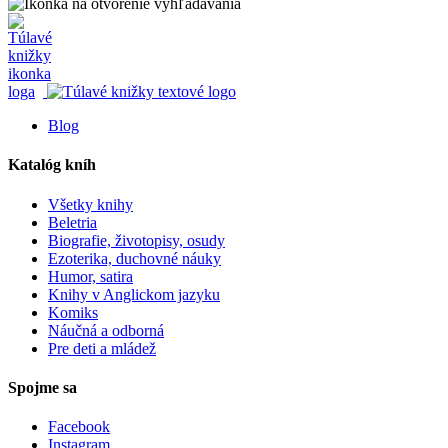
Blog
Katalóg kníh
Všetky knihy
Beletria
Biografie, životopisy, osudy
Ezoterika, duchovné náuky
Humor, satira
Knihy v Anglickom jazyku
Komiks
Náučná a odborná
Pre deti a mládež
Spojme sa
Facebook
Instagram