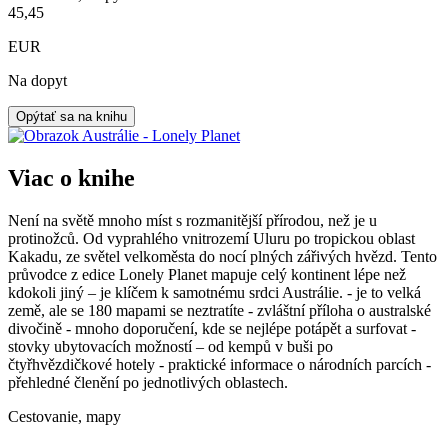
45,45
EUR
Na dopyt
Opýtať sa na knihu
Viac o knihe
Není na světě mnoho míst s rozmanitější přírodou, než je u
protinožců. Od vyprahlého vnitrozemí Uluru po tropickou oblast
Kakadu, ze světel velkoměsta do nocí plných zářivých hvězd. Tento
průvodce z edice Lonely Planet mapuje celý kontinent lépe než
kdokoli jiný – je klíčem k samotnému srdci Austrálie. - je to velká
země, ale se 180 mapami se neztratíte - zvláštní příloha o australské
divočině - mnoho doporučení, kde se nejlépe potápět a surfovat -
stovky ubytovacích možností – od kempů v buši po
čtyřhvězdičkové hotely - praktické informace o národních parcích -
přehledné členění po jednotlivých oblastech.
Cestovanie, mapy