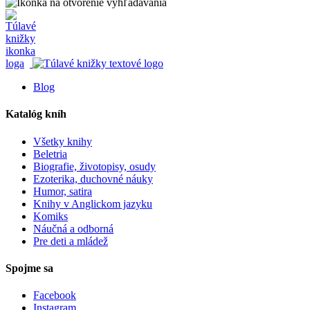
Blog
Katalóg kníh
Všetky knihy
Beletria
Biografie, životopisy, osudy
Ezoterika, duchovné náuky
Humor, satira
Knihy v Anglickom jazyku
Komiks
Náučná a odborná
Pre deti a mládež
Spojme sa
Facebook
Instagram