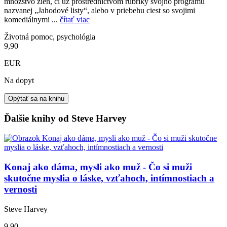
množstvo žien, či už prostredníctvom rubriky svojho programu
nazvanej „Jahodové listy“, alebo v priebehu ciest so svojimi
komediálnymi ...
čítať viac
Životná pomoc, psychológia
9,90
EUR
Na dopyt
Opýtať sa na knihu
Ďalšie knihy od Steve Harvey
Konaj ako dáma, mysli ako muž - Čo si muži
skutočne myslia o láske, vzťahoch, intímnostiach a
vernosti
Steve Harvey
9,90