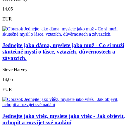
14,05
EUR
Jednejte jako dáma, myslete jako muž - Co si muži
skutečně myslí o lásce, vztazích, důvěrnostech a
závazcích.
Steve Harvey
14,05
EUR
Jednejte jako vítěz, myslete jako vítěz - Jak objevit,
uchopit a rozvíjet své nadání