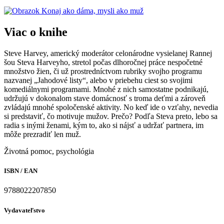
Viac o knihe
Steve Harvey, americký moderátor celonárodne vysielanej Rannej
šou Steva Harveyho, stretol počas dlhoročnej práce nespočetné
množstvo žien, či už prostredníctvom rubriky svojho programu
nazvanej „Jahodové listy“, alebo v priebehu ciest so svojimi
komediálnymi programami. Mnohé z nich samostatne podnikajú,
udržujú v dokonalom stave domácnosť s troma deťmi a zároveň
zvládajú mnohé spoločenské aktivity. No keď ide o vzťahy, nevedia
si predstaviť, čo motivuje mužov. Prečo? Podľa Steva preto, lebo sa
radia s inými ženami, kým to, ako si nájsť a udržať partnera, im
môže prezradiť len muž.
Životná pomoc, psychológia
ISBN / EAN
9788022207850
Vydavateľstvo