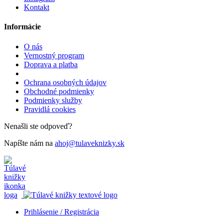
Kontakt
Informácie
O nás
Vernostný program
Doprava a platba
Ochrana osobných údajov
Obchodné podmienky
Podmienky služby
Pravidlá cookies
Nenašli ste odpoveď?
Napíšte nám na
ahoj@tulaveknizky.sk
Prihlásenie / Registrácia