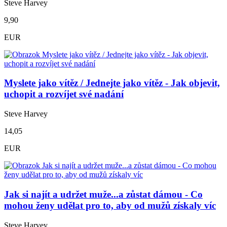
Steve Harvey
9,90
EUR
Myslete jako vítěz / Jednejte jako vítěz - Jak objevit,
uchopit a rozvíjet své nadání
Steve Harvey
14,05
EUR
Jak si najít a udržet muže...a zůstat dámou - Co
mohou ženy udělat pro to, aby od mužů získaly víc
Steve Harvey