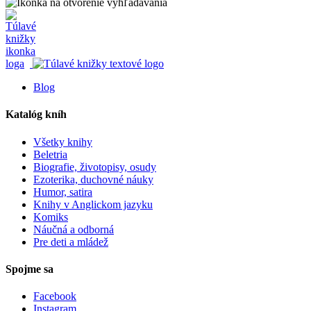
Blog
Katalóg kníh
Všetky knihy
Beletria
Biografie, životopisy, osudy
Ezoterika, duchovné náuky
Humor, satira
Knihy v Anglickom jazyku
Komiks
Náučná a odborná
Pre deti a mládež
Spojme sa
Facebook
Instagram