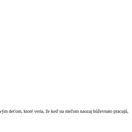
ivým deťom, ktoré veria, že keď na niečom naozaj húževnato pracujú,