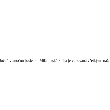
poločnú vianočnú besiedku.Milá detská kniha je venovaná všetkým snaž