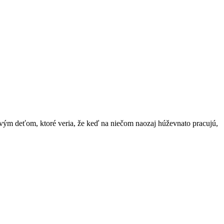
ivým deťom, ktoré veria, že keď na niečom naozaj húževnato pracujú,