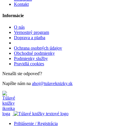
Kontakt
Informácie
O nás
Vernostný program
Doprava a platba
Ochrana osobných údajov
Obchodné podmienky
Podmienky služby
Pravidlá cookies
Nenašli ste odpoveď?
Napíšte nám na
ahoj@tulaveknizky.sk
Prihlásenie / Registrácia