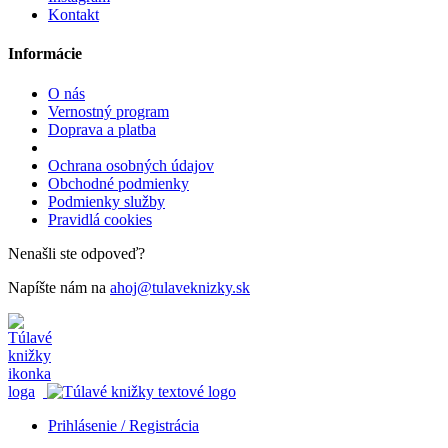
Kontakt
Informácie
O nás
Vernostný program
Doprava a platba
Ochrana osobných údajov
Obchodné podmienky
Podmienky služby
Pravidlá cookies
Nenašli ste odpoveď?
Napíšte nám na
ahoj@tulaveknizky.sk
Prihlásenie / Registrácia