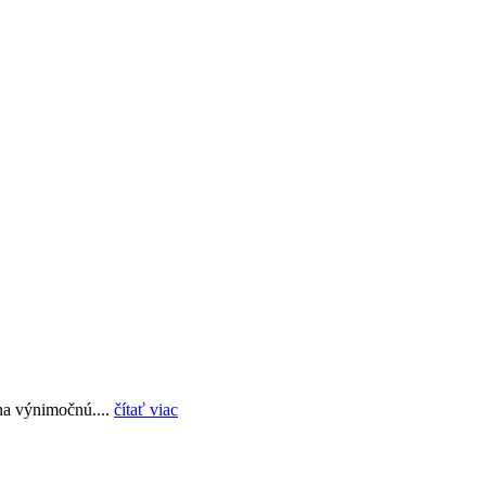
 na výnimočnú....
čítať viac