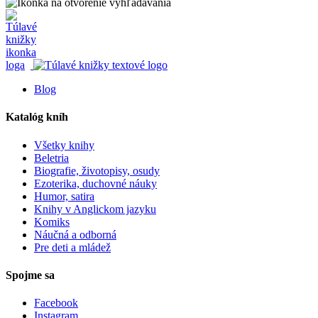
Blog
Katalóg kníh
Všetky knihy
Beletria
Biografie, životopisy, osudy
Ezoterika, duchovné náuky
Humor, satira
Knihy v Anglickom jazyku
Komiks
Náučná a odborná
Pre deti a mládež
Spojme sa
Facebook
Instagram