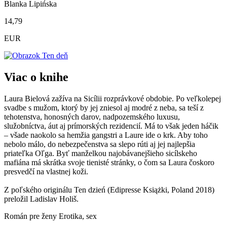
Blanka Lipińska
14,79
EUR
Viac o knihe
Laura Bielová zažíva na Sicílii rozprávkové obdobie. Po veľkolepej
svadbe s mužom, ktorý by jej zniesol aj modré z neba, sa teší z
tehotenstva, honosných darov, nadpozemského luxusu,
služobníctva, áut aj prímorských rezidencií. Má to však jeden háčik
– všade naokolo sa hemžia gangstri a Laure ide o krk. Aby toho
nebolo málo, do nebezpečenstva sa slepo rúti aj jej najlepšia
priateľka Oľga. Byť manželkou najobávanejšieho sicílskeho
mafiána má skrátka svoje tienisté stránky, o čom sa Laura čoskoro
presvedčí na vlastnej koži.
Z poľského originálu Ten dzień (Edipresse Książki, Poland 2018)
preložil Ladislav Holiš.
Román pre ženy
Erotika, sex