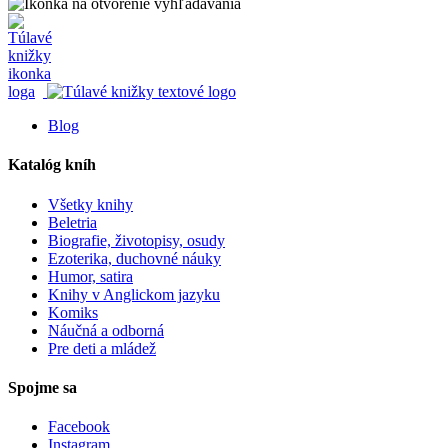
Blog
Katalóg kníh
Všetky knihy
Beletria
Biografie, životopisy, osudy
Ezoterika, duchovné náuky
Humor, satira
Knihy v Anglickom jazyku
Komiks
Náučná a odborná
Pre deti a mládež
Spojme sa
Facebook
Instagram