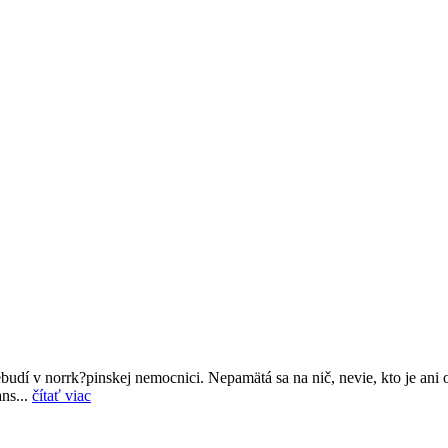
udí v norrk?pinskej nemocnici. Nepamätá sa na nič, nevie, kto je ani 
ns...
čítať viac