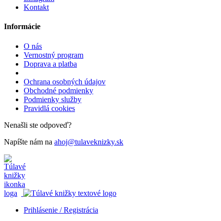
Kontakt
Informácie
O nás
Vernostný program
Doprava a platba
Ochrana osobných údajov
Obchodné podmienky
Podmienky služby
Pravidlá cookies
Nenašli ste odpoveď?
Napíšte nám na
ahoj@tulaveknizky.sk
Prihlásenie / Registrácia