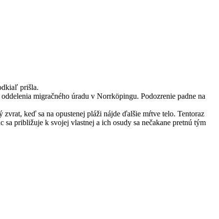
dkiaľ prišla.
o oddelenia migračného úradu v Norrköpingu. Podozrenie padne na
vrat, keď sa na opustenej pláži nájde ďalšie mŕtve telo. Tentoraz
sa približuje k svojej vlastnej a ich osudy sa nečakane pretnú tým