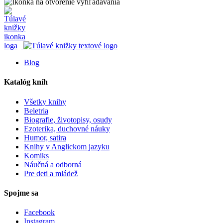
Blog
Katalóg kníh
Všetky knihy
Beletria
Biografie, životopisy, osudy
Ezoterika, duchovné náuky
Humor, satira
Knihy v Anglickom jazyku
Komiks
Náučná a odborná
Pre deti a mládež
Spojme sa
Facebook
Instagram