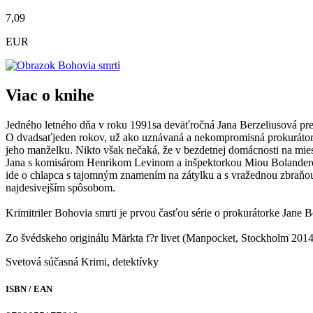
7,09
EUR
Viac o knihe
Jedného letného dňa v roku 1991sa deväťročná Jana Berzeliusová prebu
O dvadsaťjeden rokov, už ako uznávaná a nekompromisná prokurátork
jeho manželku. Nikto však nečaká, že v bezdetnej domácnosti na mies
Jana s komisárom Henrikom Levinom a inšpektorkou Miou Bolanderovou 
ide o chlapca s tajomným znamením na zátylku a s vražednou zbraňou v
najdesivejším spôsobom.
Krimitriler Bohovia smrti je prvou časťou série o prokurátorke Jane B
Zo švédskeho originálu Märkta f?r livet (Manpocket, Stockholm 2014
Svetová súčasná
Krimi, detektívky
ISBN / EAN