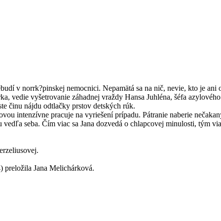
dí v norrk?pinskej nemocnici. Nepamätá sa na nič, nevie, kto je ani o
a, vedie vyšetrovanie záhadnej vraždy Hansa Juhléna, šéfa azylovéh
te činu nájdu odtlačky prstov detských rúk.
intenzívne pracuje na vyriešení prípadu. Pátranie naberie nečakaný z
edľa seba. Čím viac sa Jana dozvedá o chlapcovej minulosti, tým viac 
erzeliusovej.
) preložila Jana Melichárková.