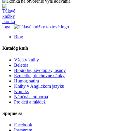
Blog
Katalóg kníh
Všetky knihy
Beletria
Biografie, životopisy, osudy
Ezoterika, duchovné náuky
Humor, satira
Knihy v Anglickom jazyku
Komiks
Náučná a odborná
Pre deti a mládež
Spojme sa
Facebook
Instagram