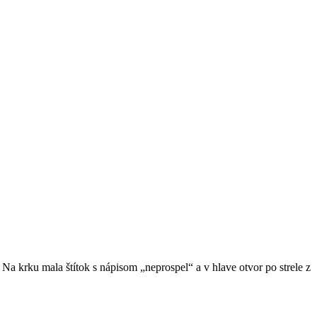
 Na krku mala štítok s nápisom „neprospel“ a v hlave otvor po strele z