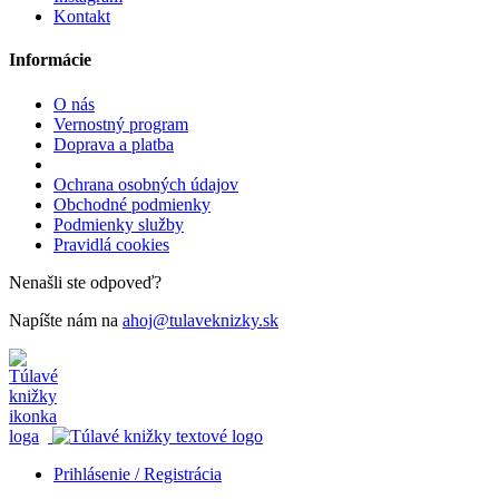
Kontakt
Informácie
O nás
Vernostný program
Doprava a platba
Ochrana osobných údajov
Obchodné podmienky
Podmienky služby
Pravidlá cookies
Nenašli ste odpoveď?
Napíšte nám na
ahoj@tulaveknizky.sk
Prihlásenie / Registrácia