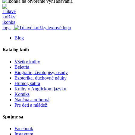
Blog
Katalóg kníh
Všetky knihy
Beletria
Biografie, životopisy, osudy
Ezoterika, duchovné náuky
Humor, satira
Knihy v Anglickom jazyku
Komiks
Náučná a odborná
Pre deti a mládež
Spojme sa
Facebook
Instagram