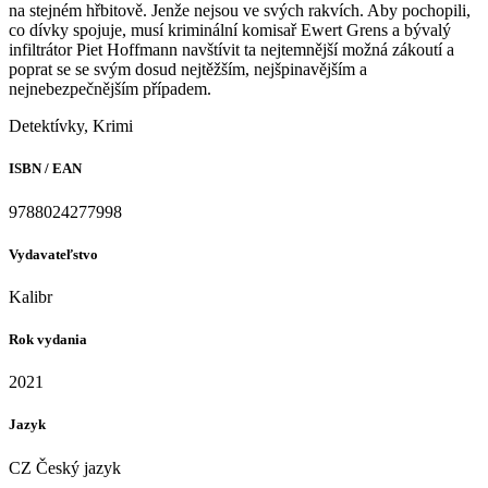
na stejném hřbitově. Jenže nejsou ve svých rakvích. Aby pochopili,
co dívky spojuje, musí kriminální komisař Ewert Grens a bývalý
infiltrátor Piet Hoffmann navštívit ta nejtemnější možná zákoutí a
poprat se se svým dosud nejtěžším, nejšpinavějším a
nejnebezpečnějším případem.
Detektívky, Krimi
ISBN / EAN
9788024277998
Vydavateľstvo
Kalibr
Rok vydania
2021
Jazyk
CZ Český jazyk