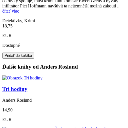
co dívky spojuje, musí kriminální komisař Ewert Grens a bývalý
infiltrátor Piet Hoffmann navštívit ta nejtemnější možná zákoutí ...
čítať viac
Detektívky, Krimi
18,75
EUR
Dostupné
Pridať do košíka
Ďalšie knihy od Anders Roslund
Tri hodiny
Anders Roslund
14,90
EUR