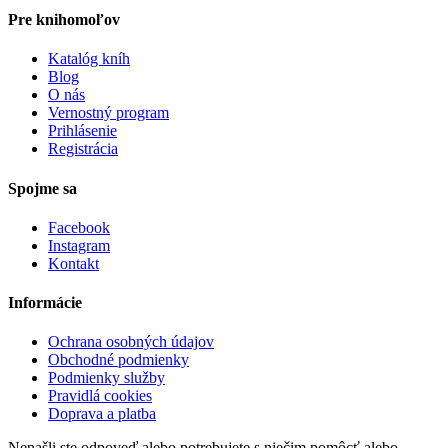
Pre knihomoľov
Katalóg kníh
Blog
O nás
Vernostný program
Prihlásenie
Registrácia
Spojme sa
Facebook
Instagram
Kontakt
Informácie
Ochrana osobných údajov
Obchodné podmienky
Podmienky služby
Pravidlá cookies
Doprava a platba
Nenašli ste odpoveď alebo potrebujete s niečim pomôcť alebo