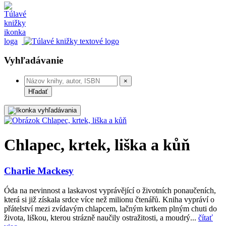
Vyhľadávanie
×
Hľadať
Chlapec, krtek, liška a kůň
Charlie Mackesy
Óda na nevinnost a laskavost vyprávějící o životních ponaučeních,
která si již získala srdce více než milionu čtenářů. Kniha vypráví o
přátelství mezi zvídavým chlapcem, lačným krtkem plným chuti do
života, liškou, kterou strázně naučily ostražitosti, a moudrý...
čítať