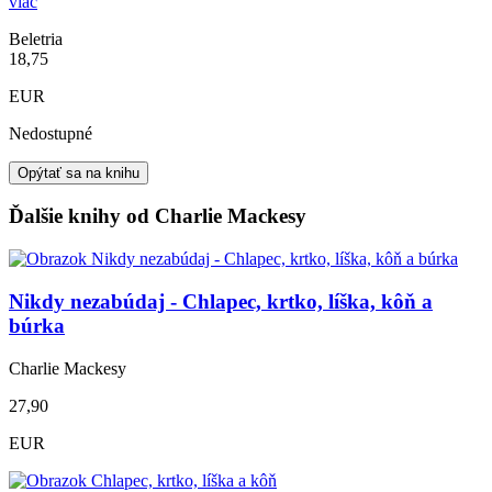
viac
Beletria
18,75
EUR
Nedostupné
Opýtať sa na knihu
Ďalšie knihy od Charlie Mackesy
Nikdy nezabúdaj - Chlapec, krtko, líška, kôň a
búrka
Charlie Mackesy
27,90
EUR