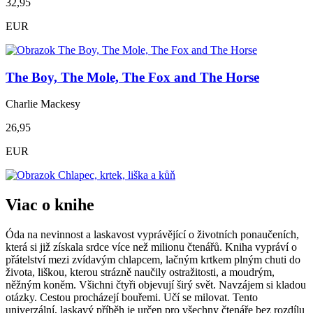
32,95
EUR
The Boy, The Mole, The Fox and The Horse
Charlie Mackesy
26,95
EUR
Viac o knihe
Óda na nevinnost a laskavost vyprávějící o životních ponaučeních,
která si již získala srdce více než milionu čtenářů. Kniha vypráví o
přátelství mezi zvídavým chlapcem, lačným krtkem plným chuti do
života, liškou, kterou strázně naučily ostražitosti, a moudrým,
něžným koněm. Všichni čtyři objevují širý svět. Navzájem si kladou
otázky. Cestou procházejí bouřemi. Učí se milovat. Tento
univerzální, laskavý příběh je určen pro všechny čtenáře bez rozdílu