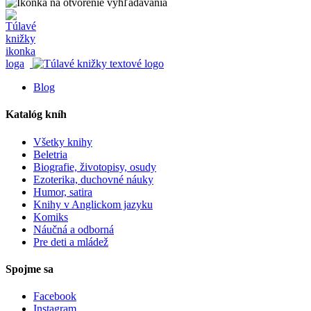
Blog
Katalóg kníh
Všetky knihy
Beletria
Biografie, životopisy, osudy
Ezoterika, duchovné náuky
Humor, satira
Knihy v Anglickom jazyku
Komiks
Náučná a odborná
Pre deti a mládež
Spojme sa
Facebook
Instagram