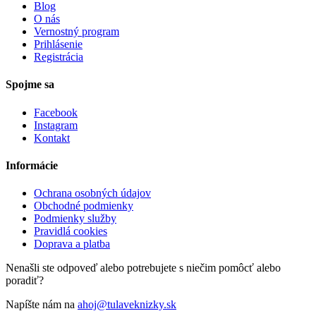
Blog
O nás
Vernostný program
Prihlásenie
Registrácia
Spojme sa
Facebook
Instagram
Kontakt
Informácie
Ochrana osobných údajov
Obchodné podmienky
Podmienky služby
Pravidlá cookies
Doprava a platba
Nenašli ste odpoveď alebo potrebujete s niečim pomôcť alebo
poradiť?
Napíšte nám na
ahoj@tulaveknizky.sk