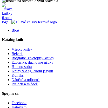
Blog
Katalóg kníh
Všetky knihy
Beletria
Biografie, životopisy, osudy
Ezoterika, duchovné náuky
Humor, satira
Knihy v Anglickom jazyku
Komiks
Náučná a odborná
Pre deti a mládež
Spojme sa
Facebook
Instagram