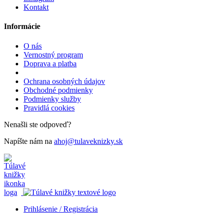
Kontakt
Informácie
O nás
Vernostný program
Doprava a platba
Ochrana osobných údajov
Obchodné podmienky
Podmienky služby
Pravidlá cookies
Nenašli ste odpoveď?
Napíšte nám na
ahoj@tulaveknizky.sk
Prihlásenie / Registrácia