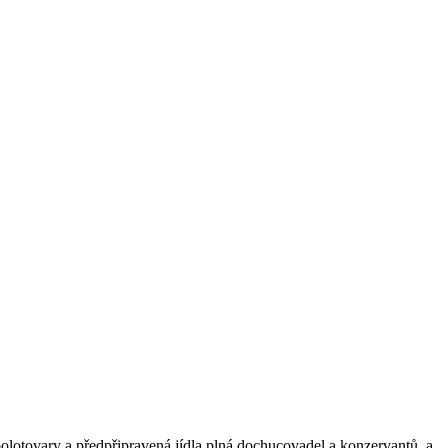
 polotovary a předpřipravená jídla plná dochucovadel a konzervantů, a