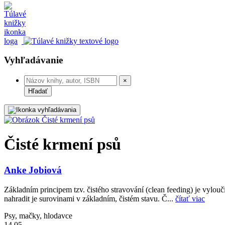
Vyhľadávanie
×
Hľadať
Čisté krmení psů
Anke Jobiová
Základním principem tzv. čistého stravování (clean feeding) je vylouč
nahradit je surovinami v základním, čistém stavu. Č...
čítať viac
Psy, mačky, hlodavce
14,05