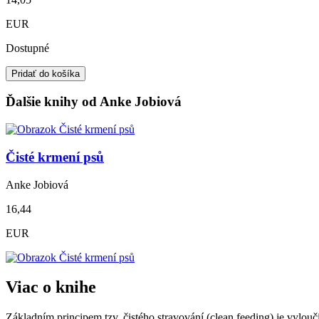
EUR
Dostupné
Pridať do košíka
Ďalšie knihy od Anke Jobiová
Čisté krmení psů
Anke Jobiová
16,44
EUR
Viac o knihe
Základním principem tzv. čistého stravování (clean feeding) je vylouč