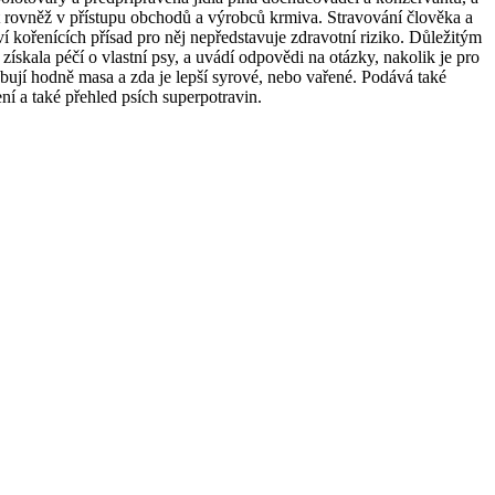
žet rovněž v přístupu obchodů a výrobců krmiva. Stravování člověka a
ví kořenících přísad pro něj nepředstavuje zdravotní riziko. Důležitým
získala péčí o vlastní psy, a uvádí odpovědi na otázky, nakolik je pro
ebují hodně masa a zda je lepší syrové, nebo vařené. Podává také
ní a také přehled psích superpotravin.