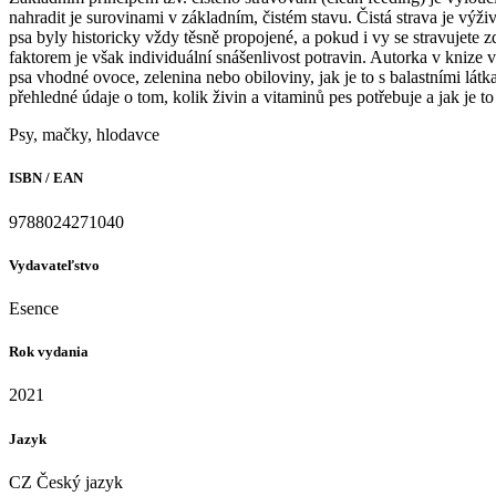
nahradit je surovinami v základním, čistém stavu. Čistá strava je výž
psa byly historicky vždy těsně propojené, a pokud i vy se stravujete 
faktorem je však individuální snášenlivost potravin. Autorka v knize v
psa vhodné ovoce, zelenina nebo obiloviny, jak je to s balastními lát
přehledné údaje o tom, kolik živin a vitaminů pes potřebuje a jak je t
Psy, mačky, hlodavce
ISBN / EAN
9788024271040
Vydavateľstvo
Esence
Rok vydania
2021
Jazyk
CZ Český jazyk