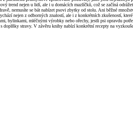
ivový trend nejen u lidí, ale i u domácích mazlíčků, což se začíná odrá
zdravě, nemusíte se bát nabízet psovi zbytky od stolu. Ani běžné množst
ychází nejen z odborných znalostí, ale i z konkrétních zkušeností, které 
kami, bylinkami, mléčnými výrobky nebo ořechy, jestli psi opravdu potř
o s doplňky stravy. V závěru knihy nabízí konkrétní recepty na vyzkouše