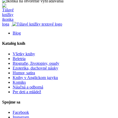
Blog
Katalóg kníh
Všetky knihy
Beletria
Biografie, životopisy, osudy
Ezoterika, duchovné náuky
Humor, satira
Knihy v Anglickom jazyku
Komiks
Náučná a odborná
Pre deti a mládež
Spojme sa
Facebook
Instagram