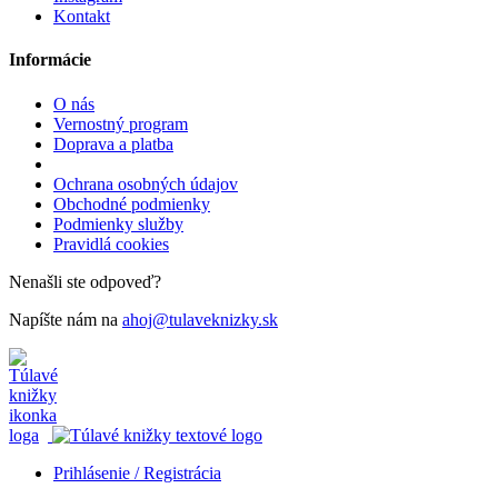
Kontakt
Informácie
O nás
Vernostný program
Doprava a platba
Ochrana osobných údajov
Obchodné podmienky
Podmienky služby
Pravidlá cookies
Nenašli ste odpoveď?
Napíšte nám na
ahoj@tulaveknizky.sk
Prihlásenie / Registrácia