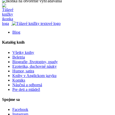
Blog
Katalóg kníh
Všetky knihy
Beletria
Biografie, životopisy, osudy
Ezoterika, duchovné náuky
Humor, satira
Knihy v Anglickom jazyku
Komiks
Náučná a odborná
Pre deti a mládež
Spojme sa
Facebook
Instagram