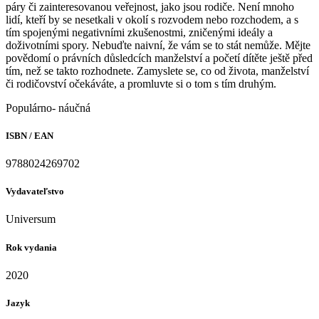
páry či zainteresovanou veřejnost, jako jsou rodiče. Není mnoho
lidí, kteří by se nesetkali v okolí s rozvodem nebo rozchodem, a s
tím spojenými negativními zkušenostmi, zničenými ideály a
doživotními spory. Nebuďte naivní, že vám se to stát nemůže. Mějte
povědomí o právních důsledcích manželství a početí dítěte ještě před
tím, než se takto rozhodnete. Zamyslete se, co od života, manželství
či rodičovství očekáváte, a promluvte si o tom s tím druhým.
Populárno- náučná
ISBN / EAN
9788024269702
Vydavateľstvo
Universum
Rok vydania
2020
Jazyk