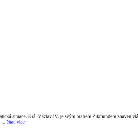
tická situace. Král Václav IV. je svým bratrem Zikmundem zbaven vl
 ...
čítať viac