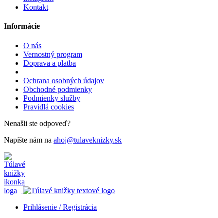
Kontakt
Informácie
O nás
Vernostný program
Doprava a platba
Ochrana osobných údajov
Obchodné podmienky
Podmienky služby
Pravidlá cookies
Nenašli ste odpoveď?
Napíšte nám na
ahoj@tulaveknizky.sk
Prihlásenie / Registrácia