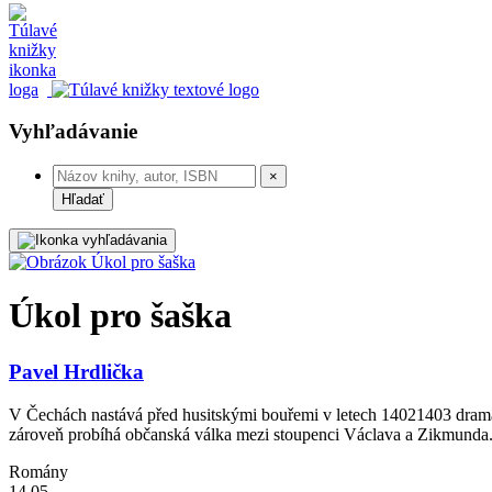
Vyhľadávanie
×
Hľadať
Úkol pro šaška
Pavel Hrdlička
V Čechách nastává před husitskými bouřemi v letech 14021403 drama
zároveň probíhá občanská válka mezi stoupenci Václava a Zikmunda.
Romány
14,05