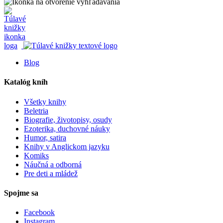
Blog
Katalóg kníh
Všetky knihy
Beletria
Biografie, životopisy, osudy
Ezoterika, duchovné náuky
Humor, satira
Knihy v Anglickom jazyku
Komiks
Náučná a odborná
Pre deti a mládež
Spojme sa
Facebook
Instagram