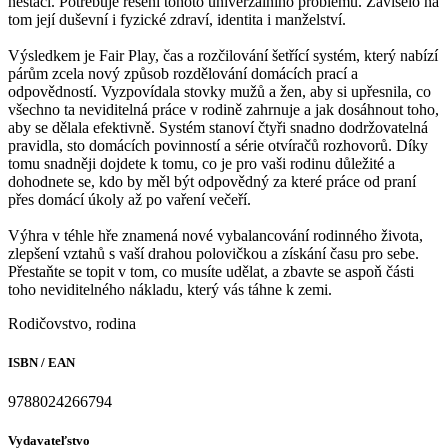
nestačí. Potřebuje řešení tohoto univerzálního problému. Záviselo na
tom její duševní i fyzické zdraví, identita i manželství.
Výsledkem je Fair Play, čas a rozčilování šetřící systém, který nabízí
párům zcela nový způsob rozdělování domácích prací a
odpovědností. Vyzpovídala stovky mužů a žen, aby si upřesnila, co
všechno ta neviditelná práce v rodině zahrnuje a jak dosáhnout toho,
aby se dělala efektivně. Systém stanoví čtyři snadno dodržovatelná
pravidla, sto domácích povinností a série otvíračů rozhovorů. Díky
tomu snadněji dojdete k tomu, co je pro vaši rodinu důležité a
dohodnete se, kdo by měl být odpovědný za které práce od praní
přes domácí úkoly až po vaření večeří.
Výhra v téhle hře znamená nové vybalancování rodinného života,
zlepšení vztahů s vaší drahou polovičkou a získání času pro sebe.
Přestaňte se topit v tom, co musíte udělat, a zbavte se aspoň části
toho neviditelného nákladu, který vás táhne k zemi.
Rodičovstvo, rodina
ISBN / EAN
9788024266794
Vydavateľstvo