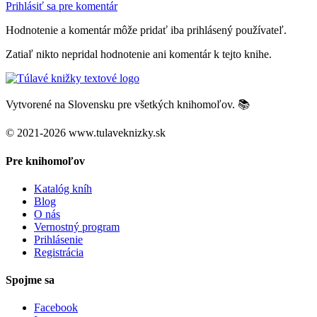
Prihlásiť sa pre komentár
Hodnotenie a komentár môže pridať iba prihlásený používateľ.
Zatiaľ nikto nepridal hodnotenie ani komentár k tejto knihe.
Vytvorené na Slovensku pre všetkých knihomoľov. 📚
© 2021-2026 www.tulaveknizky.sk
Pre knihomoľov
Katalóg kníh
Blog
O nás
Vernostný program
Prihlásenie
Registrácia
Spojme sa
Facebook