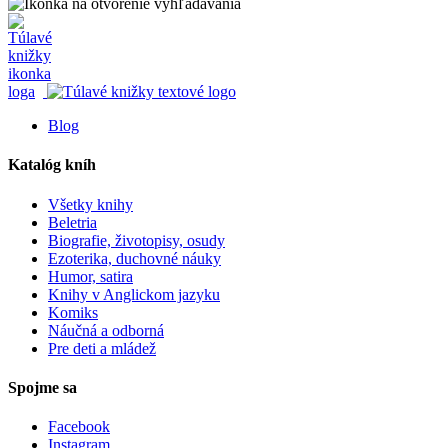
Blog
Katalóg kníh
Všetky knihy
Beletria
Biografie, životopisy, osudy
Ezoterika, duchovné náuky
Humor, satira
Knihy v Anglickom jazyku
Komiks
Náučná a odborná
Pre deti a mládež
Spojme sa
Facebook
Instagram