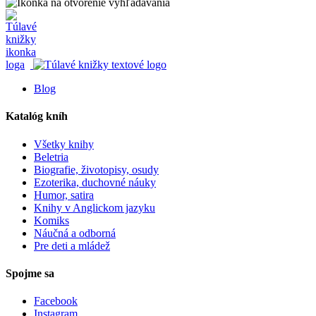
Blog
Katalóg kníh
Všetky knihy
Beletria
Biografie, životopisy, osudy
Ezoterika, duchovné náuky
Humor, satira
Knihy v Anglickom jazyku
Komiks
Náučná a odborná
Pre deti a mládež
Spojme sa
Facebook
Instagram