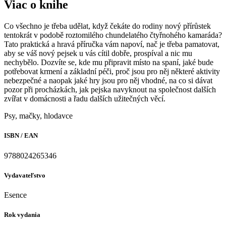
Viac o knihe
Co všechno je třeba udělat, když čekáte do rodiny nový přírůstek
tentokrát v podobě roztomilého chundelatého čtyřnohého kamaráda?
Tato praktická a hravá příručka vám napoví, nač je třeba pamatovat,
aby se váš nový pejsek u vás cítil dobře, prospíval a nic mu
nechybělo. Dozvíte se, kde mu připravit místo na spaní, jaké bude
potřebovat krmení a základní péči, proč jsou pro něj některé aktivity
nebezpečné a naopak jaké hry jsou pro něj vhodné, na co si dávat
pozor při procházkách, jak pejska navyknout na společnost dalších
zvířat v domácnosti a řadu dalších užitečných věcí.
Psy, mačky, hlodavce
ISBN / EAN
9788024265346
Vydavateľstvo
Esence
Rok vydania