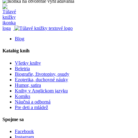
Blog
Katalóg kníh
Všetky knihy
Beletria
Biografie, životopisy, osudy
Ezoterika, duchovné náuky
Humor, satira
Knihy v Anglickom jazyku
Komiks
Náučná a odborná
Pre deti a mládež
Spojme sa
Facebook
Instagram