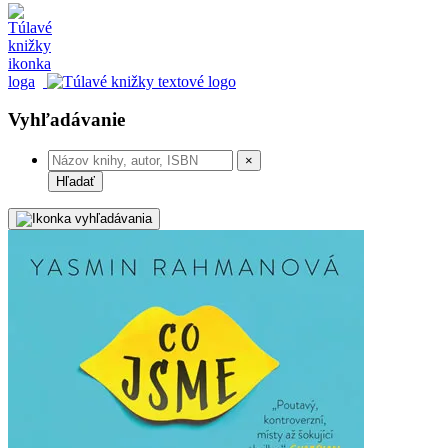
Vyhľadávanie
×
Hľadať