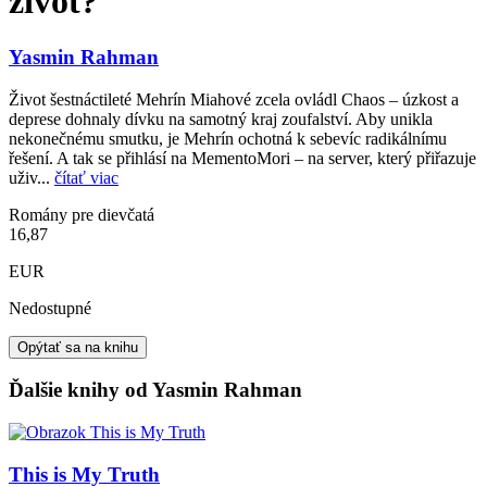
život?
Yasmin Rahman
Život šestnáctileté Mehrín Miahové zcela ovládl Chaos – úzkost a
deprese dohnaly dívku na samotný kraj zoufalství. Aby unikla
nekonečnému smutku, je Mehrín ochotná k sebevíc radikálnímu
řešení. A tak se přihlásí na MementoMori – na server, který přiřazuje
uživ...
čítať viac
Romány pre dievčatá
16,87
EUR
Nedostupné
Opýtať sa na knihu
Ďalšie knihy od Yasmin Rahman
This is My Truth