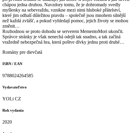
chápou jedna druhou. Navzdory tomu, že je dohromady svedly
myšlenky na sebevraždu, vznikne mezi nimi hluboké přátelství,
které jim odhalí důležitou pravdu – společně jsou mnohem silnější
než každá zvlášť, a pokud vyhledají pomoc, jejich životy se mohou
změnit…
Rozhodnou se proto dohodu se serverem MementoMori ukončit.
Správce stránky je však nenechá odejít tak snadno, a tak začíná
vražedně nebezpečná hra, která poštve dívky jednu proti druhé…
Romány pre dievčatá
ISBN / EAN
9788024264585
Vydavateľstvo
YOLi CZ
Rok vydania
2020