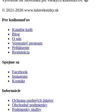
Vytvorené na Slovensku pre všetkých knihomoľov. 📚
© 2021-2026 www.tulaveknizky.sk
Pre knihomoľov
Katalóg kníh
Blog
O nás
Vernostný program
Prihlásenie
Registrácia
Spojme sa
Facebook
Instagram
Kontakt
Informácie
Ochrana osobných údajov
Obchodné podmienky
Podmienky služby