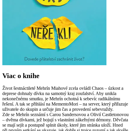
Viac o knihe
Život šestnáctileté Mehrín Miahové zcela ovládl Chaos – úzkost a
deprese dohnaly dívku na samotný kraj zoufalství. Aby unikla
nekonečnému smutku, je Mehrín ochotná k sebevíc radikálnímu
řešení. A tak se přihlásí na MementoMori – na server, který přiřazuje
uživatele do skupin a určuje jim čas a provedení sebevraždy.
Zde se Mehrín seznámí s Carou Sandersovou a Olivií Castletonovou
– dvěma dívkami, jež bojují s vlastními zákeřnými démony. Děvčata
se mají sejít a postupně splnit úkoly, které jim stránka uloží. Hned
při prvním setkání se ukazuje, jak dobře si trojce rozumí a jak skvěle