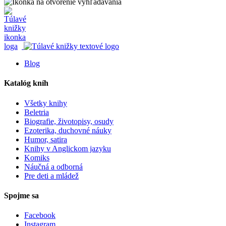
Blog
Katalóg kníh
Všetky knihy
Beletria
Biografie, životopisy, osudy
Ezoterika, duchovné náuky
Humor, satira
Knihy v Anglickom jazyku
Komiks
Náučná a odborná
Pre deti a mládež
Spojme sa
Facebook
Instagram