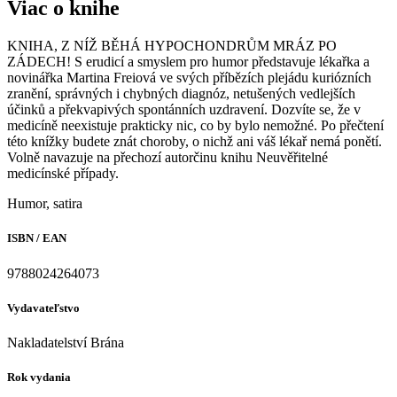
Viac o knihe
KNIHA, Z NÍŽ BĚHÁ HYPOCHONDRŮM MRÁZ PO
ZÁDECH! S erudicí a smyslem pro humor představuje lékařka a
novinářka Martina Freiová ve svých příbězích plejádu kuriózních
zranění, správných i chybných diagnóz, netušených vedlejších
účinků a překvapivých spontánních uzdravení. Dozvíte se, že v
medicíně neexistuje prakticky nic, co by bylo nemožné. Po přečtení
této knížky budete znát choroby, o nichž ani váš lékař nemá ponětí.
Volně navazuje na přechozí autorčinu knihu Neuvěřitelné
medicínské případy.
Humor, satira
ISBN / EAN
9788024264073
Vydavateľstvo
Nakladatelství Brána
Rok vydania