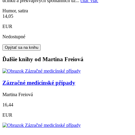
účinků a překvapivých spontánních uz...
čítať viac
Humor, satira
14,05
EUR
Nedostupné
Opýtať sa na knihu
Ďalšie knihy od Martina Freiová
Zázračné medicínské případy
Martina Freiová
16,44
EUR