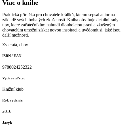
Viac o knihe
Praktická příručka pro chovatele králíků, kterou sepsal autor na
základě svých bohatých zkušeností. Kniha obsahuje detailní rady a
tipy, které začátečníkům nahradí dlouholetou praxi a zkušeným
chovatelům umožní získat novou inspiraci a uvědomit si, jaké jsou
další možnosti.
Zvieratá, chov
ISBN / EAN
9788024252322
Vydavateľstvo
Knižní klub
Rok vydania
2016
Jazyk