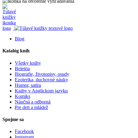
Blog
Katalóg kníh
Všetky knihy
Beletria
Biografie, životopisy, osudy
Ezoterika, duchovné náuky
Humor, satira
Knihy v Anglickom jazyku
Komiks
Náučná a odborná
Pre deti a mládež
Spojme sa
Facebook
Instagram