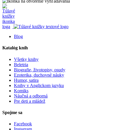
Blog
Katalóg kníh
Všetky knihy
Beletria
Biografie, životopisy, osudy
Ezoterika, duchovné náuky
Humor, satira
Knihy v Anglickom jazyku
Komiks
Náučná a odborná
Pre deti a mládež
Spojme sa
Facebook
Instagram