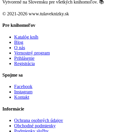
Vytvorené na Slovensku pre všetkých knihomoľov. 📚
© 2021-2026 www.tulaveknizky.sk
Pre knihomoľov
Katalóg kníh
Blog
O nás
Vernostný program
Prihlásenie
Registrácia
Spojme sa
Facebook
Instagram
Kontakt
Informácie
Ochrana osobných údajov
Obchodné podmienky
Podmienky služby