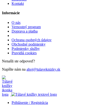
Kontakt
Informácie
O nás
Vernostný program
Doprava a platba
Ochrana osobných údajov
Obchodné podmienky
Podmienky služby
Pravidlá cookies
Nenašli ste odpoveď?
Napíšte nám na
ahoj@tulaveknizky.sk
Prihlásenie / Registrácia