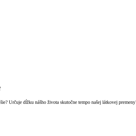
e
lhšie? Určuje dĺžku nášho života skutočne tempo našej látkovej premeny