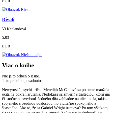
EUR
Rivali
Vi Keelandová
5,93
EUR
Viac o knihe
Nie je to príbeh o láske.
Je to príbeh o posadnutosti.
Newyorská psychiatrička Meredith McCallová sa po strate manžela
ocitá na pokraji zrútenia. Nedokáže sa zmieriť s tragédiou, ktorú má
čiastočne na svedomí. Jedného dňa zahliadne na ulici muža, takisto
spojeného s osudnou udalosťou, no viditeľne spokojného a
šťastného. Ako to, že sa Gabriel Wright usmieva? Po tom všetkom,
čo sa stalo, to predsa nedáva zmysel. Začne muža sledovať, ale