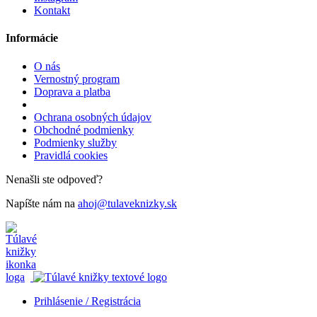
Kontakt
Informácie
O nás
Vernostný program
Doprava a platba
Ochrana osobných údajov
Obchodné podmienky
Podmienky služby
Pravidlá cookies
Nenašli ste odpoveď?
Napíšte nám na
ahoj@tulaveknizky.sk
Prihlásenie / Registrácia