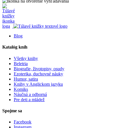
Blog
Katalóg kníh
Všetky knihy
Beletria
Biografie, životopisy, osudy
Ezoterika, duchovné náuky
Humor, satira
Knihy v Anglickom jazyku
Komiks
Náučná a odborná
Pre deti a mládež
Spojme sa
Facebook
Instagram