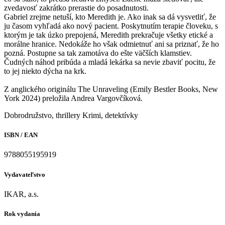
zvedavosť zakrátko prerastie do posadnutosti.
Gabriel zrejme netuší, kto Meredith je. Ako inak sa dá vysvetliť, že
ju časom vyhľadá ako nový pacient. Poskytnutím terapie človeku, s
ktorým je tak úzko prepojená, Meredith prekračuje všetky etické a
morálne hranice. Nedokáže ho však odmietnuť ani sa priznať, že ho
pozná. Postupne sa tak zamotáva do ešte väčších klamstiev.
Čudných náhod pribúda a mladá lekárka sa nevie zbaviť pocitu, že
to jej niekto dýcha na krk.
Z anglického originálu The Unraveling (Emily Bestler Books, New
York 2024) preložila Andrea Vargovčíková.
Dobrodružstvo, thrillery
Krimi, detektívky
ISBN / EAN
9788055195919
Vydavateľstvo
IKAR, a.s.
Rok vydania