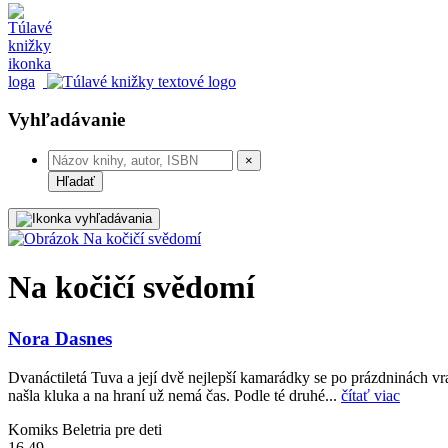
Vyhľadávanie
×
Hľadať
Na kočičí svědomí
Nora Dasnes
Dvanáctiletá Tuva a její dvě nejlepší kamarádky se po prázdninách vra
našla kluka a na hraní už nemá čas. Podle té druhé...
čítať viac
Komiks
Beletria pre deti
16,49