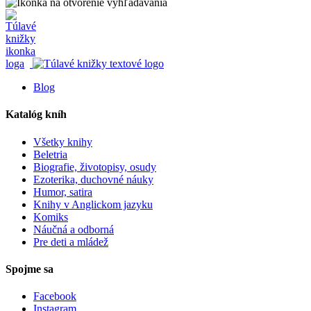
Blog
Katalóg kníh
Všetky knihy
Beletria
Biografie, životopisy, osudy
Ezoterika, duchovné náuky
Humor, satira
Knihy v Anglickom jazyku
Komiks
Náučná a odborná
Pre deti a mládež
Spojme sa
Facebook
Instagram