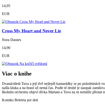
14,95
EUR
Cross My Heart and Never Lie
Nora Dasnes
14,90
EUR
Viac o knihe
Dvanáctiletá Tuva a její dvě nejlepší kamarádky se po prázdninách vra
našla kluka a na hraní už nemá čas. Podle té druhé je naopak zamilovan
školním orchestru objeví dívka Mariam a Tuva na ni nemůže přestat m
Komiks
Beletria pre deti