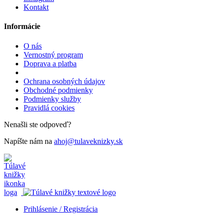
Kontakt
Informácie
O nás
Vernostný program
Doprava a platba
Ochrana osobných údajov
Obchodné podmienky
Podmienky služby
Pravidlá cookies
Nenašli ste odpoveď?
Napíšte nám na
ahoj@tulaveknizky.sk
Prihlásenie / Registrácia