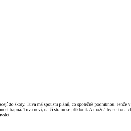
cejí do školy. Tuva má spoustu plánů, co společně podniknou. Jenže v se
ost trapná. Tuva neví, na čí stranu se přiklonit. A možná by se i ona c
yslet.