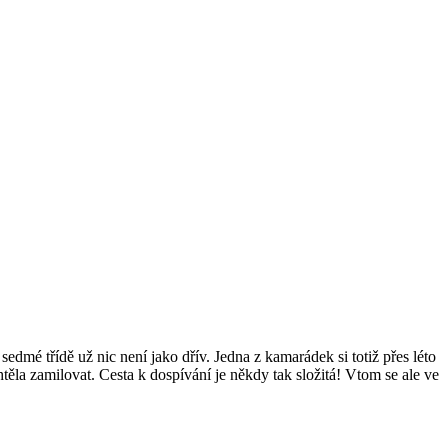
dmé třídě už nic není jako dřív. Jedna z kamarádek si totiž přes léto
htěla zamilovat. Cesta k dospívání je někdy tak složitá! Vtom se ale ve