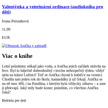
Valentýnka a veterinární ordinace (audiokniha pro
děti)
Ivana Peroutková
11,99
EUR
Viac o knihe
Letní prázdniny utíkají jako voda, a Anička jejich začátek strávila na
řece. Byl to báječně dobrodružný i trochu nebezpečný týden, vždyť
sjela na kánoi Lužnici! Teď se Anička chystá k babičce na vesnici.
Chodila tam jeden rok do školy, kamarádky ji už čekají. Anička se
na ně moc těší, i na Parašína, s kterým byla vždycky zábava – a zase
ji překvapí. Jaký tedy bude konec prázdnin, co všechno Aničku
čeká?
Beletria pre deti