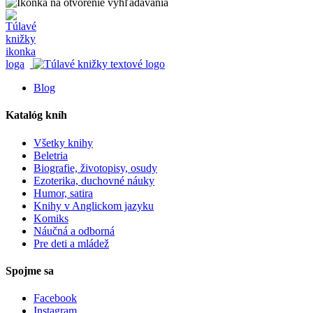
Blog
Katalóg kníh
Všetky knihy
Beletria
Biografie, životopisy, osudy
Ezoterika, duchovné náuky
Humor, satira
Knihy v Anglickom jazyku
Komiks
Náučná a odborná
Pre deti a mládež
Spojme sa
Facebook
Instagram