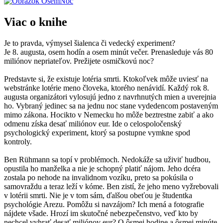
Viac o knihe
Je to pravda, výmysel šialenca či vedecký experiment?
Je 8. augusta, osem hodín a osem minút večer. Prenasleduje vás 80
miliónov nepriateľov. Prežijete osmičkovú noc?
Predstavte si, že existuje lotéria smrti. Ktokoľvek môže uviesť na
webstránke lotérie meno človeka, ktorého nenávidí. Každý rok 8.
augusta organizátori vylosujú jedno z navrhnutých mien a uverejnia
ho. Vybraný jedinec sa na jednu noc stane vydedencom postaveným
mimo zákona. Hocikto v Nemecku ho môže beztrestne zabiť a ako
odmenu získa desať miliónov eur. Ide o celospoločenský
psychologický experiment, ktorý sa postupne vymkne spod
kontroly.
Ben Rühmann sa topí v problémoch. Nedokáže sa uživiť hudbou,
opustila ho manželka a nie je schopný platiť nájom. Jeho dcéra
zostala po nehode na invalidnom vozíku, preto sa pokúsila o
samovraždu a teraz leží v kóme. Ben zistí, že jeho meno vyžrebovali
v lotérii smrti. Nie je v tom sám, ďalšou obeťou je študentka
psychológie Arezu. Pomôžu si navzájom? Ich mená a fotografie
nájdete všade. Hrozí im skutočné nebezpečenstvo, veď kto by
nechcel vyhrať desať miliónov eur? O ôsmej hodine a ôsmej minúte