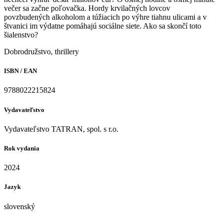
večer sa začne poľovačka. Hordy krvilačných lovcov
povzbudených alkoholom a túžiacich po výhre tiahnu ulicami a v
štvanici im výdatne pomáhajú sociálne siete. Ako sa skončí toto
šialenstvo?
Dobrodružstvo, thrillery
ISBN / EAN
9788022215824
Vydavateľstvo
Vydavateľstvo TATRAN, spol. s r.o.
Rok vydania
2024
Jazyk
slovenský