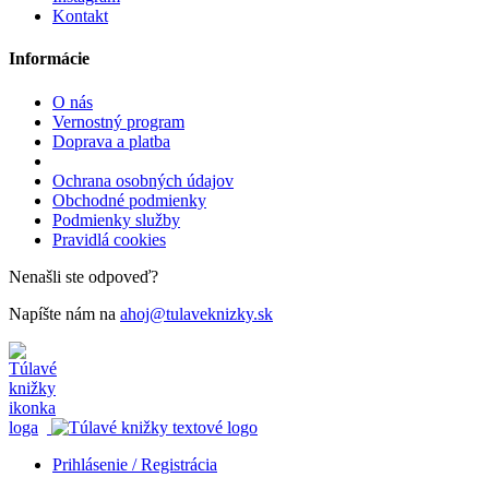
Kontakt
Informácie
O nás
Vernostný program
Doprava a platba
Ochrana osobných údajov
Obchodné podmienky
Podmienky služby
Pravidlá cookies
Nenašli ste odpoveď?
Napíšte nám na
ahoj@tulaveknizky.sk
Prihlásenie / Registrácia