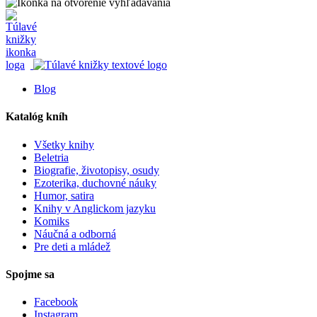
Blog
Katalóg kníh
Všetky knihy
Beletria
Biografie, životopisy, osudy
Ezoterika, duchovné náuky
Humor, satira
Knihy v Anglickom jazyku
Komiks
Náučná a odborná
Pre deti a mládež
Spojme sa
Facebook
Instagram