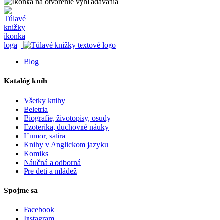
Blog
Katalóg kníh
Všetky knihy
Beletria
Biografie, životopisy, osudy
Ezoterika, duchovné náuky
Humor, satira
Knihy v Anglickom jazyku
Komiks
Náučná a odborná
Pre deti a mládež
Spojme sa
Facebook
Instagram