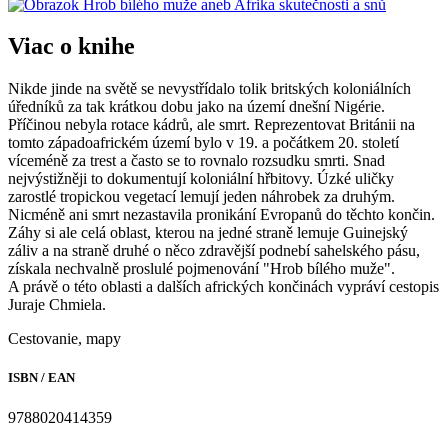
Viac o knihe
Nikde jinde na světě se nevystřídalo tolik britských koloniálních
úředníků za tak krátkou dobu jako na území dnešní Nigérie.
Příčinou nebyla rotace kádrů, ale smrt. Reprezentovat Británii na
tomto západoafrickém území bylo v 19. a počátkem 20. století
víceméně za trest a často se to rovnalo rozsudku smrti. Snad
nejvýstižněji to dokumentují koloniální hřbitovy. Úzké uličky
zarostlé tropickou vegetací lemují jeden náhrobek za druhým.
Nicméně ani smrt nezastavila pronikání Evropanů do těchto končin.
Záhy si ale celá oblast, kterou na jedné straně lemuje Guinejský
záliv a na straně druhé o něco zdravější podnebí sahelského pásu,
získala nechvalně proslulé pojmenování "Hrob bílého muže".
A právě o této oblasti a dalších afrických končinách vypráví cestopis
Juraje Chmiela.
Cestovanie, mapy
ISBN / EAN
9788020414359