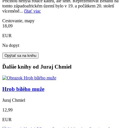
Příčinou nebyla rotace kádrů, ale smrt. Reprezentovat Británii na
tomto západoafrickém území bylo v 19. a počátkem 20. století
víceméně...
čítať viac
Cestovanie, mapy
18,09
EUR
Na dopyt
Opýtať sa na knihu
Ďalšie knihy od Juraj Chmiel
Hrob bílého muže
Juraj Chmiel
12,99
EUR