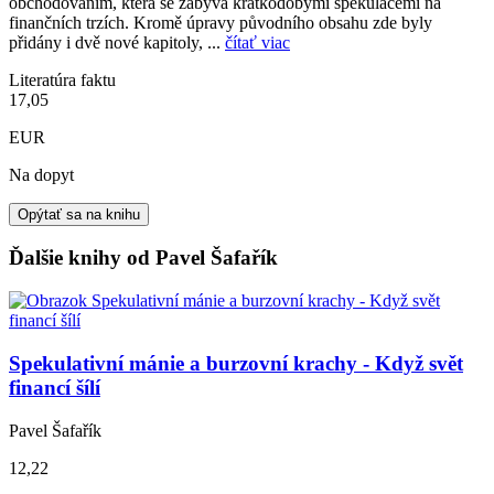
obchodováním, která se zabývá krátkodobými spekulacemi na
finančních trzích. Kromě úpravy původního obsahu zde byly
přidány i dvě nové kapitoly, ...
čítať viac
Literatúra faktu
17,05
EUR
Na dopyt
Opýtať sa na knihu
Ďalšie knihy od Pavel Šafařík
Spekulativní mánie a burzovní krachy - Když svět
financí šílí
Pavel Šafařík
12,22