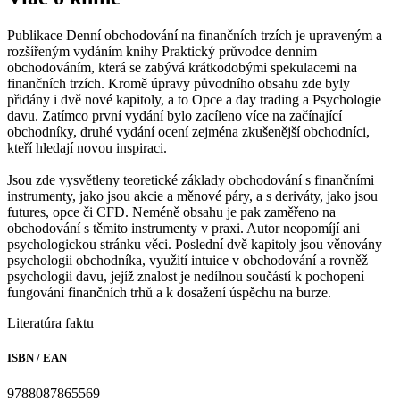
Publikace Denní obchodování na finančních trzích je upraveným a
rozšířeným vydáním knihy Praktický průvodce denním
obchodováním, která se zabývá krátkodobými spekulacemi na
finančních trzích. Kromě úpravy původního obsahu zde byly
přidány i dvě nové kapitoly, a to Opce a day trading a Psychologie
davu. Zatímco první vydání bylo zacíleno více na začínající
obchodníky, druhé vydání ocení zejména zkušenější obchodníci,
kteří hledají novou inspiraci.
Jsou zde vysvětleny teoretické základy obchodování s finančními
instrumenty, jako jsou akcie a měnové páry, a s deriváty, jako jsou
futures, opce či CFD. Neméně obsahu je pak zaměřeno na
obchodování s těmito instrumenty v praxi. Autor neopomíjí ani
psychologickou stránku věci. Poslední dvě kapitoly jsou věnovány
psychologii obchodníka, využití intuice v obchodování a rovněž
psychologii davu, jejíž znalost je nedílnou součástí k pochopení
fungování finančních trhů a k dosažení úspěchu na burze.
Literatúra faktu
ISBN / EAN
9788087865569