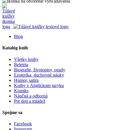
Blog
Katalóg kníh
Všetky knihy
Beletria
Biografie, životopisy, osudy
Ezoterika, duchovné náuky
Humor, satira
Knihy v Anglickom jazyku
Komiks
Náučná a odborná
Pre deti a mládež
Spojme sa
Facebook
Instagram