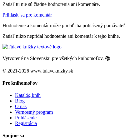
Zatiaľ tu nie sú žiadne hodnotenia ani komentáre.
Prihlásiť sa pre komentár
Hodnotenie a komentár môže pridať iba prihlásený používateľ.
Zatiaľ nikto nepridal hodnotenie ani komentár k tejto knihe.
Vytvorené na Slovensku pre všetkých knihomoľov. 📚
© 2021-2026 www.tulaveknizky.sk
Pre knihomoľov
Katalóg kníh
Blog
O nás
Vernostný program
Prihlásenie
Registrácia
Spojme sa