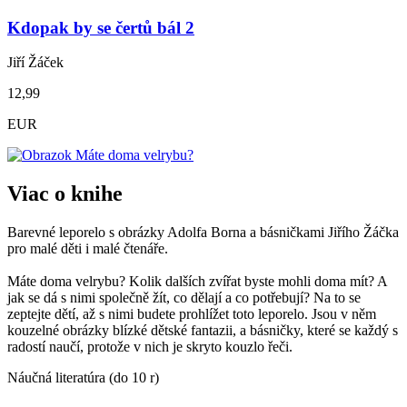
Kdopak by se čertů bál 2
Jiří Žáček
12,99
EUR
Viac o knihe
Barevné leporelo s obrázky Adolfa Borna a básničkami Jiřího Žáčka
pro malé děti i malé čtenáře.
Máte doma velrybu? Kolik dalších zvířat byste mohli doma mít? A
jak se dá s nimi společně žít, co dělají a co potřebují? Na to se
zeptejte dětí, až s nimi budete prohlížet toto leporelo. Jsou v něm
kouzelné obrázky blízké dětské fantazii, a básničky, které se každý s
radostí naučí, protože v nich je skryto kouzlo řeči.
Náučná literatúra (do 10 r)