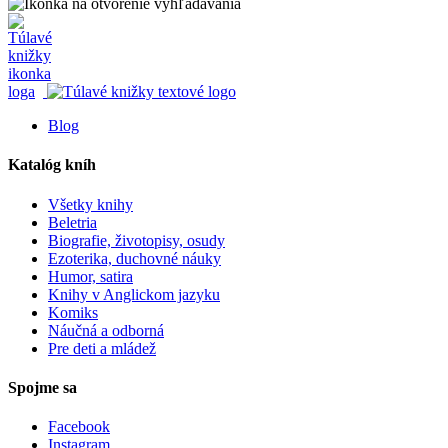
Blog
Katalóg kníh
Všetky knihy
Beletria
Biografie, životopisy, osudy
Ezoterika, duchovné náuky
Humor, satira
Knihy v Anglickom jazyku
Komiks
Náučná a odborná
Pre deti a mládež
Spojme sa
Facebook
Instagram