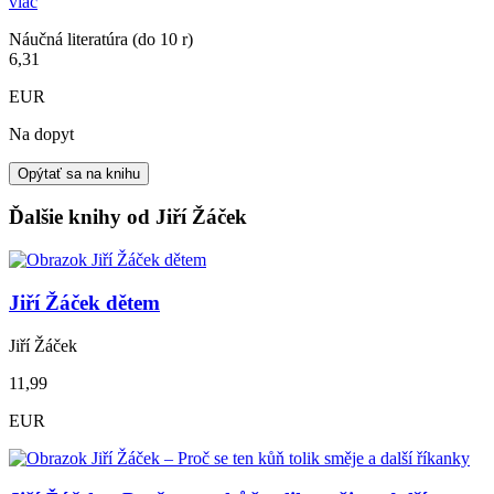
viac
Náučná literatúra (do 10 r)
6,31
EUR
Na dopyt
Opýtať sa na knihu
Ďalšie knihy od Jiří Žáček
Jiří Žáček dětem
Jiří Žáček
11,99
EUR