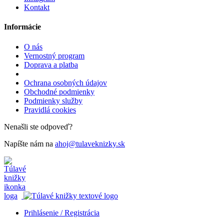
Kontakt
Informácie
O nás
Vernostný program
Doprava a platba
Ochrana osobných údajov
Obchodné podmienky
Podmienky služby
Pravidlá cookies
Nenašli ste odpoveď?
Napíšte nám na
ahoj@tulaveknizky.sk
Prihlásenie / Registrácia