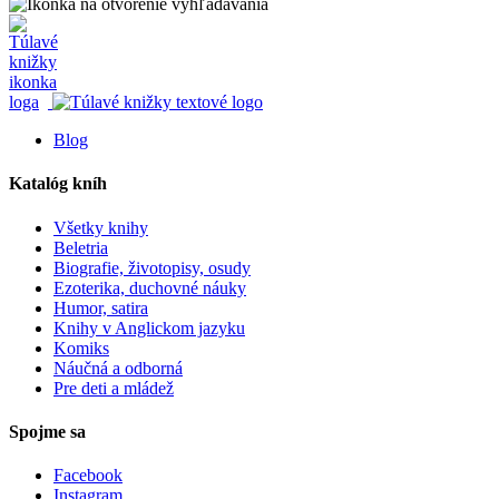
Blog
Katalóg kníh
Všetky knihy
Beletria
Biografie, životopisy, osudy
Ezoterika, duchovné náuky
Humor, satira
Knihy v Anglickom jazyku
Komiks
Náučná a odborná
Pre deti a mládež
Spojme sa
Facebook
Instagram