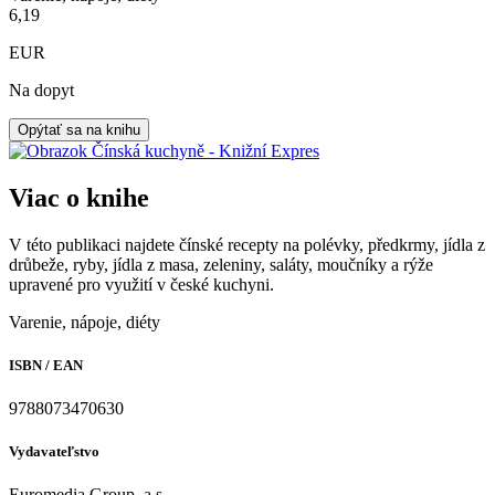
6,19
EUR
Na dopyt
Opýtať sa na knihu
Viac o knihe
V této publikaci najdete čínské recepty na polévky, předkrmy, jídla z
drůbeže, ryby, jídla z masa, zeleniny, saláty, moučníky a rýže
upravené pro využití v české kuchyni.
Varenie, nápoje, diéty
ISBN / EAN
9788073470630
Vydavateľstvo
Euromedia Group, a.s.