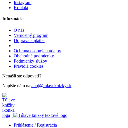
Instagram
Kontakt
Informácie
O nás
Vernostný program
Doprava a platba
Ochrana osobných údajov
Obchodné podmienky
Podmienky služby
Pravidlá cookies
Nenašli ste odpoveď?
Napíšte nám na
ahoj@tulaveknizky.sk
Prihlásenie / Registrácia