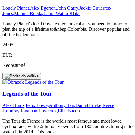
Lonely Planet,Alex Egerton,John Garry,Jackie Gutierrez-
Jones,Manuel Rueda,Laura Watilo Blake
Lonely Planet's local travel experts reveal all you need to know to
plan the trip of a lifetime to&nbsp;Colombia. Discover popular and
off the beaten track ...
24,95
EUR
Nedostupné
Legends of the Tour
Alex Hinds,Felix Lowe,Anthony Tan,Daniel Friebe,Reece
Homfray,Jonathan Lovelock,Ellis Bacon
The Tour de France is the world's most famous and most loved
cycling race, with 3.5 billion viewers from 180 countries tuning in to
watch it in 2014. This book ...