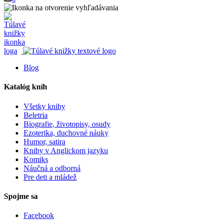
Blog
Katalóg kníh
Všetky knihy
Beletria
Biografie, životopisy, osudy
Ezoterika, duchovné náuky
Humor, satira
Knihy v Anglickom jazyku
Komiks
Náučná a odborná
Pre deti a mládež
Spojme sa
Facebook