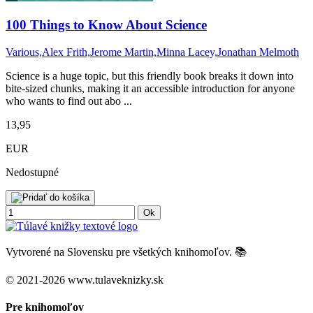
100 Things to Know About Science
Various,Alex Frith,Jerome Martin,Minna Lacey,Jonathan Melmoth
Science is a huge topic, but this friendly book breaks it down into
bite-sized chunks, making it an accessible introduction for anyone
who wants to find out abo ...
13,95
EUR
Nedostupné
Ok
Vytvorené na Slovensku pre všetkých knihomoľov. 📚
© 2021-2026 www.tulaveknizky.sk
Pre knihomoľov