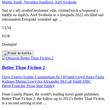
Martin Jonáš, Veronika Jonášová, Aleš Svoboda
Stal se z něj symbol nezlomné vůle, výjimečných schopností a
naděje na úspěch. Aleš Svoboda se v listopadu 2022 oficiálně stal
astronautem Evropské vesmírné age ...
13,54
EUR
Dostupné
Better Than Fiction 2
Dave Eggers,Sophie Cunningham,M J Hyland,Lloyd Jones,Fiona
Kidman,Marina Lewycka,Alexander McCall Smith,DBC
Pierre,Francine Prose,Jane Smiley
From Lonely Planet, the world's leading travel guide publisher,
Better Than Fiction 2, the follow-up to 2012's Better Than Fiction,
is a second serving of true ...