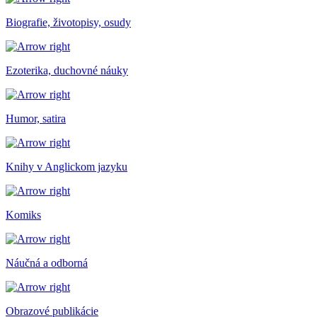
Biografie, životopisy, osudy
Ezoterika, duchovné náuky
Humor, satira
Knihy v Anglickom jazyku
Komiks
Náučná a odborná
Obrazové publikácie