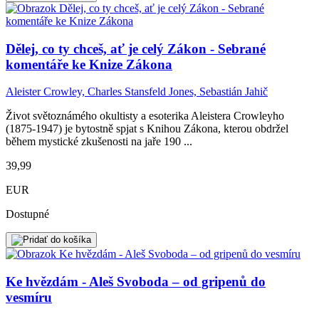
Dělej, co ty chceš, ať je celý Zákon - Sebrané
komentáře ke Knize Zákona
Aleister Crowley, Charles Stansfeld Jones, Sebastián Jahič
Život světoznámého okultisty a esoterika Aleistera Crowleyho
(1875-1947) je bytostně spjat s Knihou Zákona, kterou obdržel
během mystické zkušenosti na jaře 190 ...
39,99
EUR
Dostupné
Ke hvězdám - Aleš Svoboda – od gripenů do
vesmíru