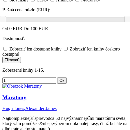
Bežná cena od-do (EUR):
Od
0
EUR Do
100
EUR
Dostupnosť:
Zobraziť len dostupné knihy
Zobraziť len knihy čoskoro
dostupné
Filtrovať
Zobrazené knihy 1-15.
Ok
Maratony
Hugh Jones,Alexander James
Najkomplexnejší sprievodca 50 najvýznamnejšími maratónmi sveta,
ktorý vám pomôže s&nbsp;výberom dokonalej trasy, či už beháte na
dlhé trate alebo ste marató ...