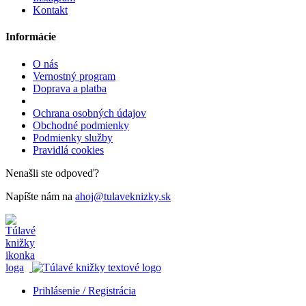
Kontakt
Informácie
O nás
Vernostný program
Doprava a platba
Ochrana osobných údajov
Obchodné podmienky
Podmienky služby
Pravidlá cookies
Nenašli ste odpoveď?
Napíšte nám na
ahoj@tulaveknizky.sk
Prihlásenie / Registrácia