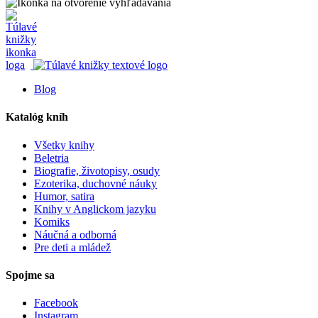
Blog
Katalóg kníh
Všetky knihy
Beletria
Biografie, životopisy, osudy
Ezoterika, duchovné náuky
Humor, satira
Knihy v Anglickom jazyku
Komiks
Náučná a odborná
Pre deti a mládež
Spojme sa
Facebook
Instagram