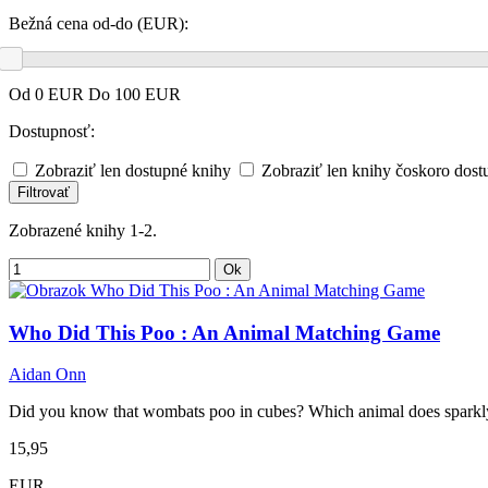
Bežná cena od-do (EUR):
Od
0
EUR Do
100
EUR
Dostupnosť:
Zobraziť len dostupné knihy
Zobraziť len knihy čoskoro dost
Filtrovať
Zobrazené knihy 1-2.
Ok
Who Did This Poo : An Animal Matching Game
Aidan Onn
Did you know that wombats poo in cubes? Which animal does sparkly po
15,95
EUR