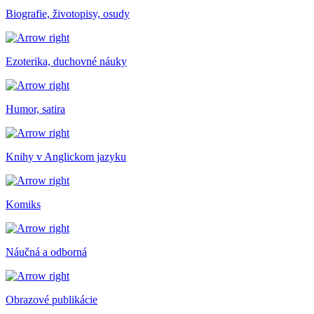
Biografie, životopisy, osudy
Ezoterika, duchovné náuky
Humor, satira
Knihy v Anglickom jazyku
Komiks
Náučná a odborná
Obrazové publikácie