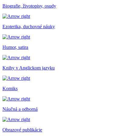
Biografie, životopisy, osudy
Ezoterika, duchovné náuky
Humor, satira
Knihy v Anglickom jazyku
Komiks
Náučná a odborná
Obrazové publikácie