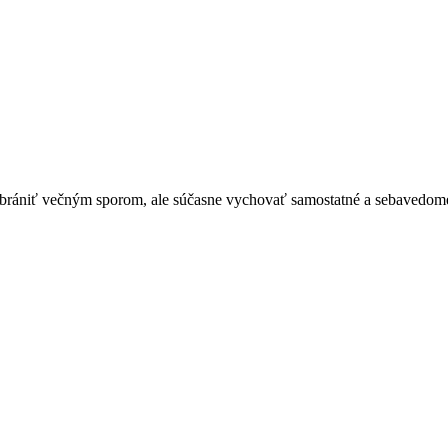
abrániť večným sporom, ale súčasne vychovať samostatné a sebavedomé