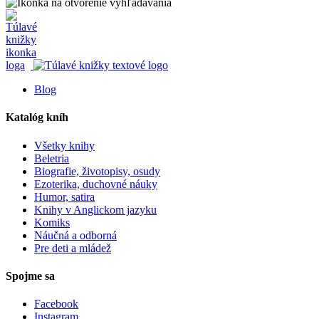
Blog
Katalóg kníh
Všetky knihy
Beletria
Biografie, životopisy, osudy
Ezoterika, duchovné náuky
Humor, satira
Knihy v Anglickom jazyku
Komiks
Náučná a odborná
Pre deti a mládež
Spojme sa
Facebook
Instagram