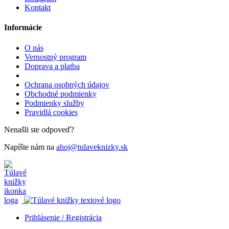
Kontakt
Informácie
O nás
Vernostný program
Doprava a platba
Ochrana osobných údajov
Obchodné podmienky
Podmienky služby
Pravidlá cookies
Nenašli ste odpoveď?
Napíšte nám na
ahoj@tulaveknizky.sk
Prihlásenie / Registrácia