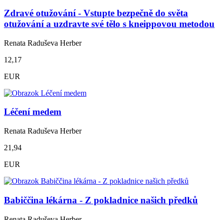
Zdravé otužování - Vstupte bezpečně do světa
otužování a uzdravte své tělo s kneippovou metodou
Renata Raduševa Herber
12,17
EUR
Léčení medem
Renata Raduševa Herber
21,94
EUR
Babiččina lékárna - Z pokladnice našich předků
Renata Raduševa Herber