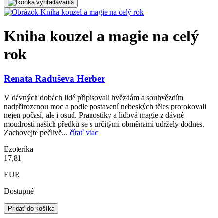
Kniha kouzel a magie na celý
rok
Renata Raduševa Herber
V dávných dobách lidé připisovali hvězdám a souhvězdím
nadpřirozenou moc a podle postavení nebeských těles prorokovali
nejen počasí, ale i osud. Pranostiky a lidová magie z dávné
moudrosti našich předků se s určitými obměnami udržely dodnes.
Zachovejte pečlivě...
čítať viac
Ezoterika
17,81
EUR
Dostupné
Pridať do košíka