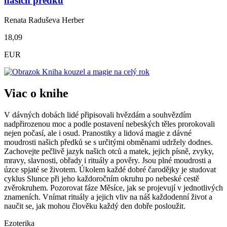
našich předků
Renata Raduševa Herber
18,09
EUR
Viac o knihe
V dávných dobách lidé připisovali hvězdám a souhvězdím
nadpřirozenou moc a podle postavení nebeských těles prorokovali
nejen počasí, ale i osud. Pranostiky a lidová magie z dávné
moudrosti našich předků se s určitými obměnami udržely dodnes.
Zachovejte pečlivě jazyk našich otců a matek, jejich písně, zvyky,
mravy, slavnosti, obřady i rituály a pověry. Jsou plné moudrosti a
úzce spjaté se životem. Úkolem každé dobré čarodějky je studovat
cyklus Slunce při jeho každoročním okruhu po nebeské cestě
zvěrokruhem. Pozorovat fáze Měsíce, jak se projevují v jednotlivých
znameních. Vnímat rituály a jejich vliv na náš každodenní život a
naučit se, jak mohou člověku každý den dobře posloužit.
Ezoterika