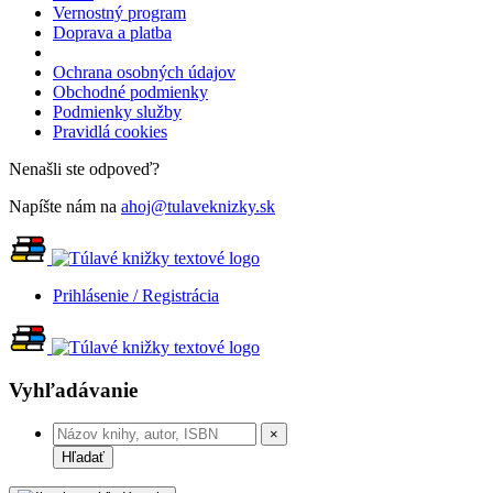
Vernostný program
Doprava a platba
Ochrana osobných údajov
Obchodné podmienky
Podmienky služby
Pravidlá cookies
Nenašli ste odpoveď?
Napíšte nám na
ahoj@tulaveknizky.sk
Prihlásenie / Registrácia
Vyhľadávanie
×
Hľadať