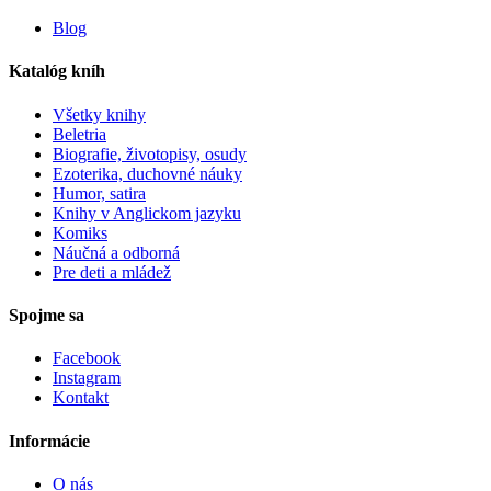
Blog
Katalóg kníh
Všetky knihy
Beletria
Biografie, životopisy, osudy
Ezoterika, duchovné náuky
Humor, satira
Knihy v Anglickom jazyku
Komiks
Náučná a odborná
Pre deti a mládež
Spojme sa
Facebook
Instagram
Kontakt
Informácie
O nás