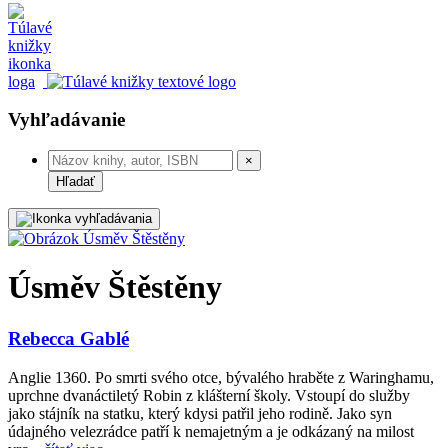
Vyhľadávanie
×
Hľadať
Úsměv Štěstěny
Rebecca Gablé
Anglie 1360. Po smrti svého otce, bývalého hraběte z Waringhamu,
uprchne dvanáctiletý Robin z klášterní školy. Vstoupí do služby
jako stájník na statku, který kdysi patřil jeho rodině. Jako syn
údajného velezrádce patří k nemajetným a je odkázaný na milost