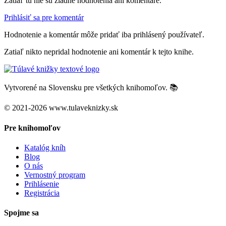
Zatiaľ tu nie sú žiadne hodnotenia ani komentáre.
Prihlásiť sa pre komentár
Hodnotenie a komentár môže pridať iba prihlásený používateľ.
Zatiaľ nikto nepridal hodnotenie ani komentár k tejto knihe.
Vytvorené na Slovensku pre všetkých knihomoľov. 📚
© 2021-2026 www.tulaveknizky.sk
Pre knihomoľov
Katalóg kníh
Blog
O nás
Vernostný program
Prihlásenie
Registrácia
Spojme sa