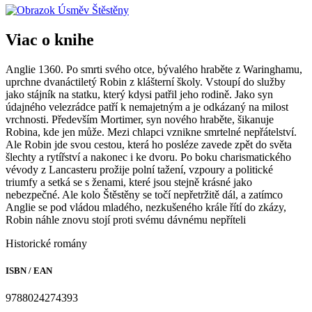
Viac o knihe
Anglie 1360. Po smrti svého otce, bývalého hraběte z Waringhamu,
uprchne dvanáctiletý Robin z klášterní školy. Vstoupí do služby
jako stájník na statku, který kdysi patřil jeho rodině. Jako syn
údajného velezrádce patří k nemajetným a je odkázaný na milost
vrchnosti. Především Mortimer, syn nového hraběte, šikanuje
Robina, kde jen může. Mezi chlapci vznikne smrtelné nepřátelství.
Ale Robin jde svou cestou, která ho posléze zavede zpět do světa
šlechty a rytířství a nakonec i ke dvoru. Po boku charismatického
vévody z Lancasteru prožije polní tažení, vzpoury a politické
triumfy a setká se s ženami, které jsou stejně krásné jako
nebezpečné. Ale kolo Štěstěny se točí nepřetržitě dál, a zatímco
Anglie se pod vládou mladého, nezkušeného krále řítí do zkázy,
Robin náhle znovu stojí proti svému dávnému nepříteli
Historické romány
ISBN / EAN
9788024274393