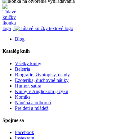
Blog
Katalóg kníh
Všetky knihy
Beletria
Biografie, životopisy, osudy
Ezoterika, duchovné náuky
Humor, satira
Knihy v Anglickom jazyku
Komiks
Náučná a odborná
Pre deti a mládež
Spojme sa
Facebook
Instagram