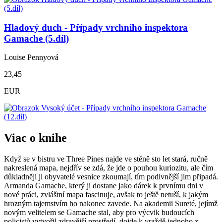
Hladový duch - Případy vrchního inspektora
Gamache (5.díl)
Louise Pennyová
23,45
EUR
Viac o knihe
Když se v bistru ve Three Pines najde ve stěně sto let stará, ručně
nakreslená mapa, nejdřív se zdá, že jde o pouhou kuriozitu, ale čím
důkladněji ji obyvatelé vesnice zkoumají, tím podivnější jim připadá.
Armanda Gamache, který ji dostane jako dárek k prvnímu dni v
nové práci, zvláštní mapa fascinuje, avšak to ještě netuší, k jakým
hrozným tajemstvím ho nakonec zavede. Na akademii Sureté, jejímž
novým velitelem se Gamache stal, aby pro výcvik budoucích
policistů vytvořil zdravější prostředí, dojde k vraždě jednoho z