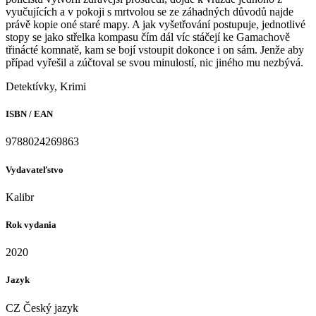
vyučujících a v pokoji s mrtvolou se ze záhadných důvodů najde
právě kopie oné staré mapy. A jak vyšetřování postupuje, jednotlivé
stopy se jako střelka kompasu čím dál víc stáčejí ke Gamachově
třinácté komnatě, kam se bojí vstoupit dokonce i on sám. Jenže aby
případ vyřešil a zúčtoval se svou minulostí, nic jiného mu nezbývá.
Detektívky, Krimi
ISBN / EAN
9788024269863
Vydavateľstvo
Kalibr
Rok vydania
2020
Jazyk
CZ Český jazyk