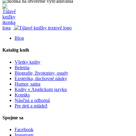
Blog
Katalóg kníh
Všetky knihy
Beletria
Biografie, životopisy, osudy
Ezoterika, duchovné náuky
Humor, satira
Knihy v Anglickom jazyku
Komiks
Náučná a odborná
Pre deti a mládež
Spojme sa
Facebook
Instagram