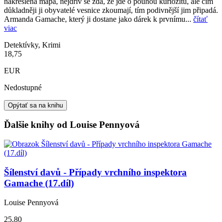
nakreslená mapa, nejdřív se zdá, že jde o pouhou kuriozitu, ale čím
důkladněji ji obyvatelé vesnice zkoumají, tím podivnější jim připadá.
Armanda Gamache, který ji dostane jako dárek k prvnímu...
čítať
viac
Detektívky, Krimi
18,75
EUR
Nedostupné
Opýtať sa na knihu
Ďalšie knihy od Louise Pennyová
Šílenství davů - Případy vrchního inspektora
Gamache (17.díl)
Louise Pennyová
25,80