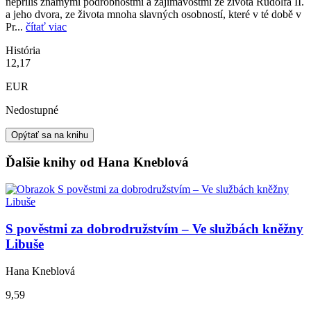
nepříliš známými podrobnostmi a zajímavostmi ze života Rudolfa II.
a jeho dvora, ze života mnoha slavných osobností, které v té době v
Pr...
čítať viac
História
12,17
EUR
Nedostupné
Opýtať sa na knihu
Ďalšie knihy od Hana Kneblová
S pověstmi za dobrodružstvím – Ve službách kněžny
Libuše
Hana Kneblová
9,59