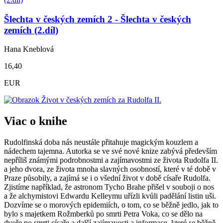
Šlechta v českých zemích 2 - Šlechta v českých
zemích (2.díl)
Hana Kneblová
16,40
EUR
Viac o knihe
Rudolfinská doba nás neustále přitahuje magickým kouzlem a
nádechem tajemna. Autorka se ve své nové knize zabývá především
nepříliš známými podrobnostmi a zajímavostmi ze života Rudolfa II.
a jeho dvora, ze života mnoha slavných osobností, které v té době v
Praze působily, a zajímá se i o všední život v době císaře Rudolfa.
Zjistíme například, že astronom Tycho Brahe přišel v souboji o nos
a že alchymistovi Edwardu Kelleymu uřízli kvůli padělání listin uši.
Dozvíme se o morových epidemiích, o tom, co se běžně jedlo, jak to
bylo s majetkem Rožmberků po smrti Petra Voka, co se dělo na
dvoře po smrti císaře a další zajímavosti a informace, které se běžně