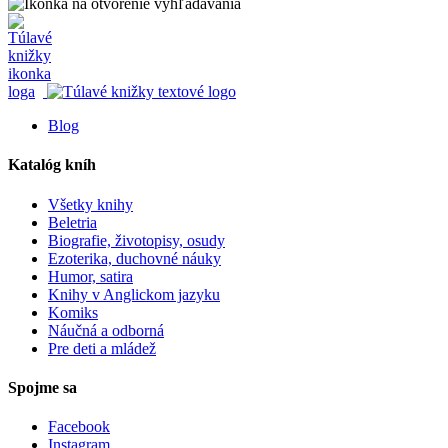
Blog
Katalóg kníh
Všetky knihy
Beletria
Biografie, životopisy, osudy
Ezoterika, duchovné náuky
Humor, satira
Knihy v Anglickom jazyku
Komiks
Náučná a odborná
Pre deti a mládež
Spojme sa
Facebook
Instagram