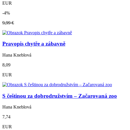
EUR
-4%
9,99 €
Pravopis chytře a zábavně
Hana Kneblová
8,09
EUR
S češtinou za dobrodružstvím – Začarovaná zoo
Hana Kneblová
7,74
EUR