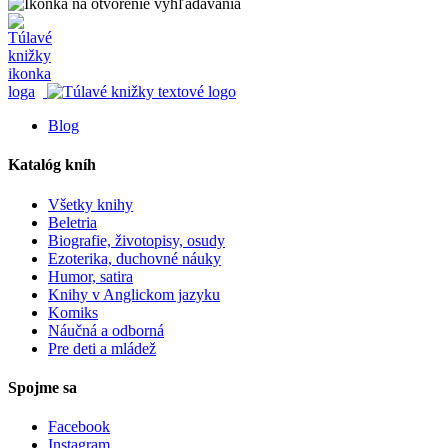
Blog
Katalóg kníh
Všetky knihy
Beletria
Biografie, životopisy, osudy
Ezoterika, duchovné náuky
Humor, satira
Knihy v Anglickom jazyku
Komiks
Náučná a odborná
Pre deti a mládež
Spojme sa
Facebook
Instagram