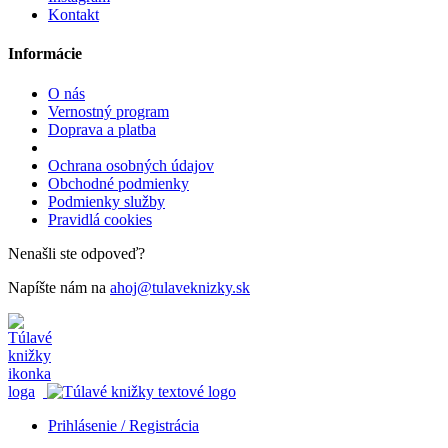
Kontakt
Informácie
O nás
Vernostný program
Doprava a platba
Ochrana osobných údajov
Obchodné podmienky
Podmienky služby
Pravidlá cookies
Nenašli ste odpoveď?
Napíšte nám na
ahoj@tulaveknizky.sk
Prihlásenie / Registrácia