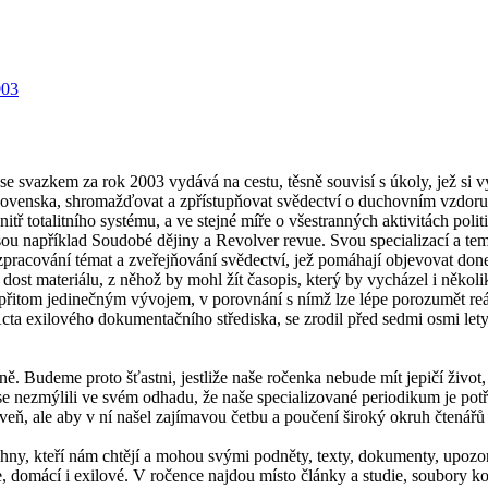
 svazkem za rok 2003 vydává na cestu, těsně souvisí s úkoly, jež si v
koslovenska, shromažďovat a zpřístupňovat svědectví o duchovním vzdo
itř totalitního systému, a ve stejné míře o všestranných aktivitách po
jsou například Soudobé dějiny a Revolver revue. Svou specializací a
racování témat a zveřejňování svědectví, jež pomáhají objevovat donedá
í dost materiálu, z něhož by mohl žít časopis, který by vycházel i někol
a přitom jedinečným vývojem, v porovnání s nímž lze lépe porozumět r
Acta exilového dokumentačního střediska, se zrodil před sedmi osmi lety a
. Budeme proto šťastni, jestliže naše ročenka nebude mít jepičí život, 
se nezmýlili ve svém odhadu, že naše specializované periodikum je po
ň, ale aby v ní našel zajímavou četbu a poučení široký okruh čtenářů
echny, kteří nám chtějí a mohou svými podněty, texty, dokumenty, upo
ce, domácí i exilové. V ročence najdou místo články a studie, soubory