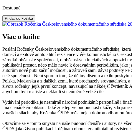
Dostupné
Pridať do košíka
Viac o knihe
Poslání Ročenky Československého dokumentačního střediska, která se
domácí a exilové antitotalitní rezistence v éře komunistického Čes
zárodků občanské společnosti, o občanských iniciativách a opozici uvn
publikační prostor, něco málo navíc k dosavadním periodikům, jako 
autorům nové publikační možnosti, a zároveň sami dávat podněty ke zp
celé společnosti. Není sporu o tom, že dějiny disentu a exilu poskytuj
Polska, Maďarska a z dalších zemí, které procházely srovnatelným, 
života ročenky, jejíž první koncept, navazující na někdejší čvrtletník 
abychom byli realisté a nekladli si neúměrně velké cíle.
Vydávání periodika je nesmírně náročné podnikání: personálně i finačně
i na čtenářském ohlasu. Také zde teprve budoucnost ukáže, zda jsme 
v našich silách, aby Ročenka ČSDS měla nejen dobrou odbornou úrove
Obracíme se v tomto smyslu na naše budoucí čtenáře i autory, na vš
ČSDS jako živou publikaci k dějinám obou sfér antitotalitní rezisten