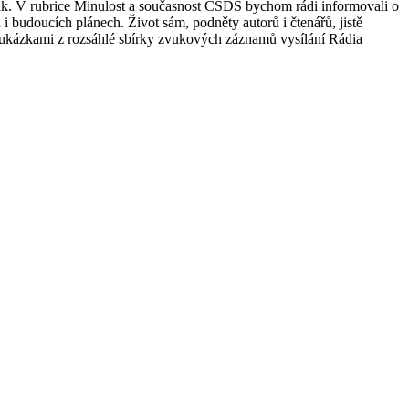
ik. V rubrice Minulost a současnost ČSDS bychom rádi informovali o
 i budoucích plánech. Život sám, podněty autorů i čtenářů, jistě
ukázkami z rozsáhlé sbírky zvukových záznamů vysílání Rádia