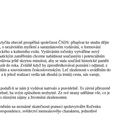
ytyčila obecně prospěšná společnost ČSDS: přispívat ke studiu dějin
ru, o nezávislém myšlení a samizdatovém vydávání, o formování
litického a kulturního exilu. Vydáváním ročenky vytváříme nový
 tematickým zaměřením chceme nabídnout současným i potenciálním
vna ještě skrytou minulost, aby se stala součástí historické paměti
ikrát do roka. Zvláště když by zprostředkovával poznání i odjinud, z
eáliím a souvislostem československým. Leč zkušenosti s uváděním do
 k jehož realizaci vedla tak dlouhá (a trnitá) cesta, nás varuje,
podaří-li se nám ji vydávat natrvalo a pravidelně. To závisí přirozeně
třebné, ba svým způsobem nezbytné. Ze své strany uděláme vše, co je
 s různými zájmy a životními zkušenostmi.
zorněním na neznámé skutečnosti pomoci spoluvytvářet Ročenku
 korespondence, svědectví memoárového charakteru, jednotlivé