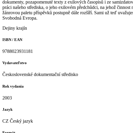
dokumenty, pozapomenuté texty z exilových časopisů i ze samizdatov
práci našeho střediska, o jeho exilovém předchůdci, na jehož činnost 
žánrovou paletu příspěvků postupně dále rozšíří. Sami už teď uvaž
Svobodná Evropa.
Dejiny krajín
ISBN / EAN
9788023931181
Vydavateľstvo
Československé dokumentační středisko
Rok vydania
2003
Jazyk
CZ Český jazyk
Formát